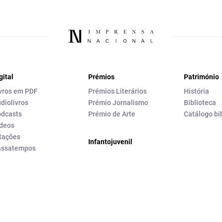
gital
Prémios
Património
vros em PDF
Prémios Literários
História
diolivros
Prémio Jornalismo
Biblioteca
dcasts
Prémio de Arte
Catálogo bi
deos
tações
Infantojuvenil
assatempos