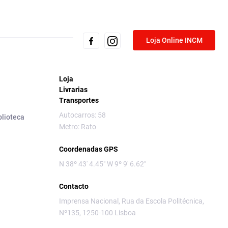
Loja Online INCM
Loja
Livrarias
Transportes
Autocarros: 58
blioteca
Metro: Rato
Coordenadas GPS
N 38º 43' 4.45" W 9º 9' 6.62"
Contacto
Imprensa Nacional, Rua da Escola Politécnica,
Nº135, 1250-100 Lisboa