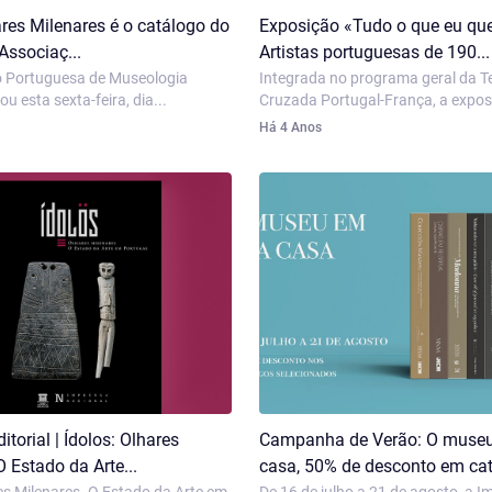
ares Milenares é o catálogo do
Exposição «Tudo o que eu qu
Associaç...
Artistas portuguesas de 190...
 Portuguesa de Museologia
Integrada no programa geral da 
u esta sexta-feira, dia...
Cruzada Portugal-França, a exposi
Há 4 Anos
torial | Ídolos: Olhares
Campanha de Verão: O muse
O Estado da Arte...
casa, 50% de desconto em cat