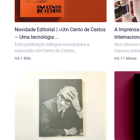
Novidade Editorial | «Um Cento de Cestos
A Imprensa 
– Uma tecnologia ...
Internacion
Esta publicação bilingue acompanha a
Nos últimos 
exposição Um Cento de Cestos...
marcou prese
Há 1 Mês
Há 11 Meses