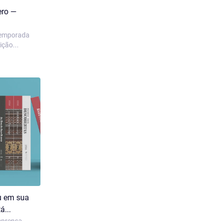
ero —
Temporada
ção...
u em sua
á...