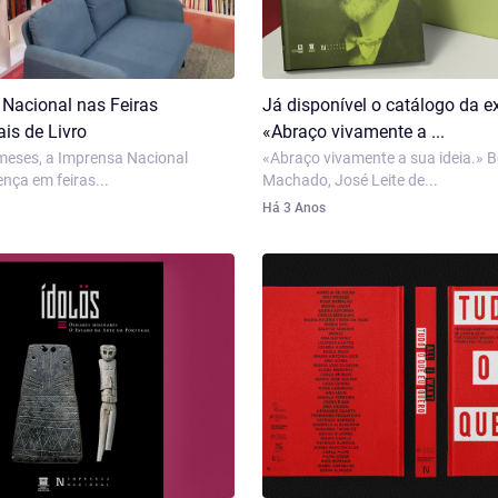
Nacional nas Feiras
Já disponível o catálogo da 
ais de Livro
«Abraço vivamente a ...
meses, a Imprensa Nacional
«Abraço vivamente a sua ideia.» 
nça em feiras...
Machado, José Leite de...
Há 3 Anos