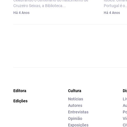
Celebrando o centenário do nascimento de
Ídolos: Olhar
Cruzeiro Seixas, a Biblioteca...
Portugal é o..
Há 4 Anos
Há 4 Anos
Editora
Cultura
Di
Notícias
Li
Edições
Autores
Au
Entrevistas
Po
Opinião
Ví
Exposições
Ci