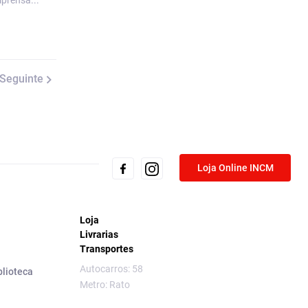
mprensa...
Seguinte
Loja Online INCM
Loja
Livrarias
Transportes
Autocarros: 58
blioteca
Metro: Rato