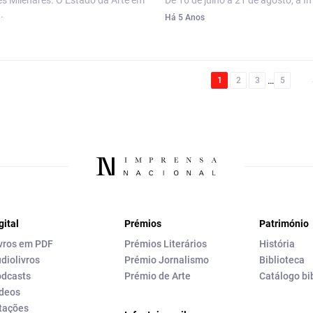
es Milenares. O Estado da Arte em
De 16 de julho a 21 de agosto, a I
.
Há 5 Anos
…
1
2
3
5
gital
Prémios
Património
vros em PDF
Prémios Literários
História
diolivros
Prémio Jornalismo
Biblioteca
dcasts
Prémio de Arte
Catálogo bi
deos
tações