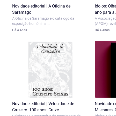
Novidade editorial | A Oficina de
Ídolos: Olh
Saramago
ano para a 
A Oficina de Saramago é o catálogo da
A Associação
exposição homónima...
(APOM) revelo
Há 4 Anos
Há 4 Anos
Novidade editorial | Velocidade de
Novidade edi
Cruzeiro. 100 anos: Cruze...
Milenares. 