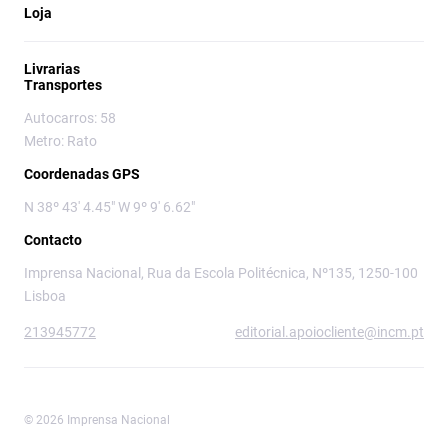
Loja
Livrarias
Transportes
Autocarros: 58
Metro: Rato
Coordenadas GPS
N 38º 43' 4.45" W 9º 9' 6.62"
Contacto
Imprensa Nacional, Rua da Escola Politécnica, Nº135, 1250-100
Lisboa
213945772
editorial.apoiocliente@incm.pt
© 2026 Imprensa Nacional