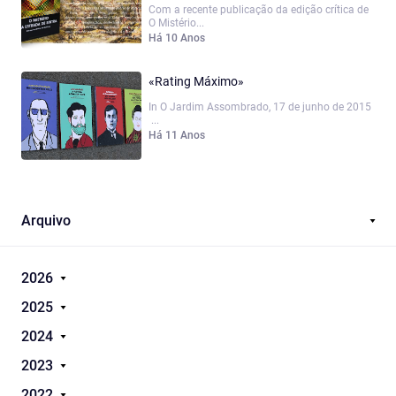
Com a recente publicação da edição crítica de
O Mistério...
Há 10 Anos
«Rating Máximo»
In O Jardim Assombrado, 17 de junho de 2015
...
Há 11 Anos
Arquivo
2026
2025
2024
2023
2022