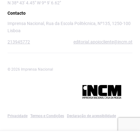
N 38º 43' 4.45" W 9º 9' 6.62"
Contacto
Imprensa Nacional, Rua da Escola Politécnica, Nº135, 1250-100
Lisboa
213945772
editorial.apoiocliente@incm.pt
© 2026 Imprensa Nacional
Imprensa Nacional é a marca editorial da
Privacidade
Termos e Condições
Declaração de acessibilidade