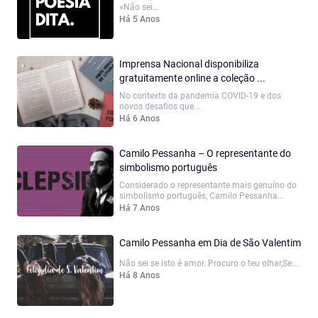
«Não sei...
Há 5 Anos
Imprensa Nacional disponibiliza
gratuitamente online a coleção ...
No contexto da pandemia COVID-19 e dos
novos desafios que...
Há 6 Anos
Camilo Pessanha – O representante do
simbolismo português
Considerado o representante mais genuíno do
simbolismo português, Camilo Pessanha...
Há 7 Anos
Camilo Pessanha em Dia de São Valentim
Não sei se isto é amor. Procuro o teu olhar,Se...
Há 8 Anos