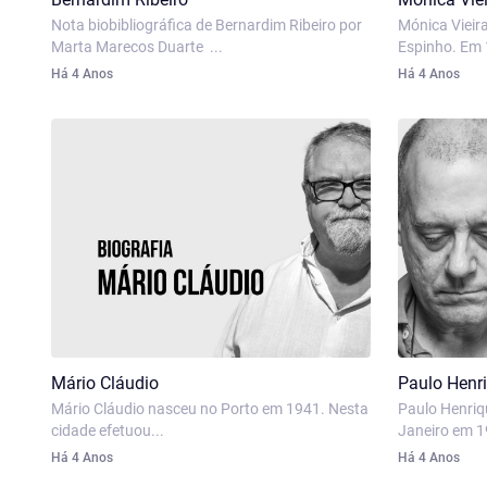
Nota biobibliográfica de Bernardim Ribeiro por
Mónica Vieira
Marta Marecos Duarte ...
Espinho. Em 1
Há 4 Anos
Há 4 Anos
Mário Cláudio
Paulo Henri
Mário Cláudio nasceu no Porto em 1941. Nesta
Paulo Henriq
cidade efetuou...
Janeiro em 19
Há 4 Anos
Há 4 Anos