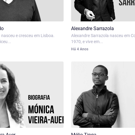
do
Alexandre Sarrazola
 nasceu e cresceu em Lisboa.
Alexandre Sarrazola nasceu em C
ceu...
1970, e vive em...
Há 4 Anos
ra-Auer
Mélio Tinga