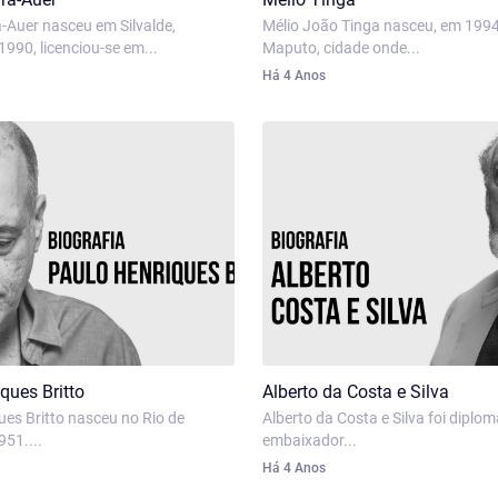
-Auer nasceu em Silvalde,
Mélio João Tinga nasceu, em 199
990, licenciou-se em...
Maputo, cidade onde...
Há 4 Anos
ques Britto
Alberto da Costa e Silva
ues Britto nasceu no Rio de
Alberto da Costa e Silva foi diplo
51....
embaixador...
Há 4 Anos