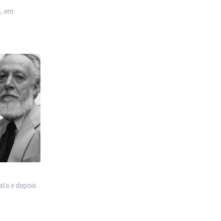
4, em
mata e depois