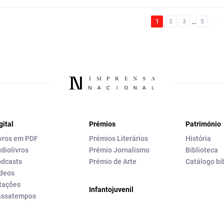
…
1
2
3
5
gital
Prémios
Património
vros em PDF
Prémios Literários
História
diolivros
Prémio Jornalismo
Biblioteca
dcasts
Prémio de Arte
Catálogo bi
deos
tações
Infantojuvenil
assatempos