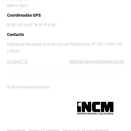
Metro: Rato
Coordenadas GPS
N 38º 43' 4.45" W 9º 9' 6.62"
Contacto
Imprensa Nacional, Rua da Escola Politécnica, Nº135, 1250-100
Lisboa
213945772
editorial.apoiocliente@incm.pt
© 2026 Imprensa Nacional
Imprensa Nacional é a marca editorial da
Privacidade
Termos e Condições
Declaração de acessibilidade