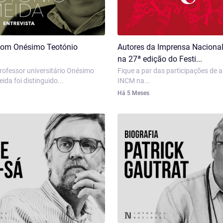
 com Onésimo Teotónio
Autores da Imprensa Nacional
na 27ª edição do Festi...
professor universitário Onésimo
Fique a par das participações de 
ida foi distinguido...
INCM na...
Há 5 Meses