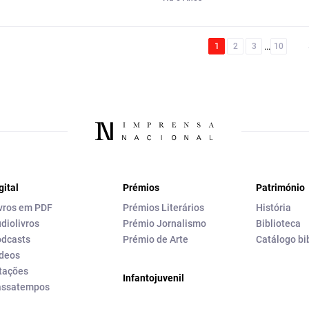
…
1
2
3
10
gital
Prémios
Património
vros em PDF
Prémios Literários
História
diolivros
Prémio Jornalismo
Biblioteca
dcasts
Prémio de Arte
Catálogo bi
deos
tações
Infantojuvenil
assatempos