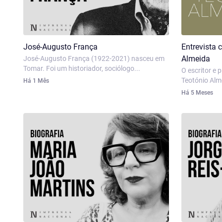
José-Augusto França
Entrevista
Almeida
José-Augusto França (1922-2021) nasceu em
Tomar. Foi um historiador, sociólogo...
O escritor e 
Teotónio Alme
Há 1 Mês
Há 5 Meses