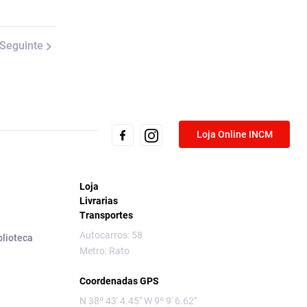
Seguinte
Loja Online INCM
Loja
Livrarias
Transportes
Autocarros: 58
blioteca
Metro: Rato
Coordenadas GPS
N 38º 43' 4.45" W 9º 9' 6.62"