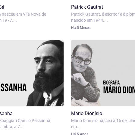
Sá
Patrick Gautrat
á nasceu em Vila Nova de
Patrick Gautrat, é escritor e diplo
 1977....
nascido em 1944....
Há 5 Meses
ssanha
Mário Dionísio
Spaggiari Camilo Pessanha
Mário Dionísio nasceu a 16 de julh
imbra, a 7...
em...
Há 5 Anos