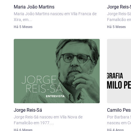
Maria João Martins
Jorge Reis-
Maria João Martins nasceu em Vila Franca de
Jorge Reis-S
Xira, em...
Famalicão em
Há 5 Meses
Há 5 Meses
Jorge Reis-Sá
Camilo Pe
Jorge Reis-Sá nasceu em Vila Nova de
Por Barbara 
Famalicão em 1977....
nasceu em Co
Há 6 Meses
Há 4 Anos