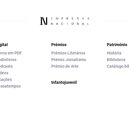
gital
Prémios
Património
vros em PDF
Prémios Literários
História
diolivros
Prémio Jornalismo
Biblioteca
dcasts
Prémio de Arte
Catálogo bi
deos
tações
Infantojuvenil
assatempos