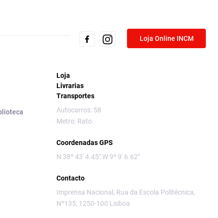
Loja Online INCM
Loja
Livrarias
Transportes
Autocarros: 58
blioteca
Metro: Rato
Coordenadas GPS
N 38º 43' 4.45" W 9º 9' 6.62"
Contacto
Imprensa Nacional, Rua da Escola Politécnica,
Nº135, 1250-100 Lisboa