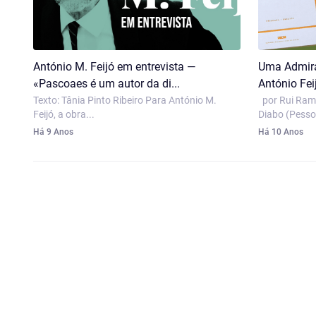
António M. Feijó em entrevista —
Uma Admiraç
«Pascoaes é um autor da di...
António Feij
Texto: Tânia Pinto Ribeiro Para António M.
por Rui Ramo
Feijó, a obra...
Diabo (Pesso
Há 9 Anos
Há 10 Anos