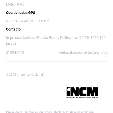
Metro: Rato
Coordenadas GPS
N 38º 43' 4.45" W 9º 9' 6.62"
Contacto
Imprensa Nacional, Rua da Escola Politécnica, Nº135, 1250-100
Lisboa
213945772
editorial.apoiocliente@incm.pt
© 2026 Imprensa Nacional
Imprensa Nacional é a marca editorial da
Privacidade
Termos e Condições
Declaração de acessibilidade