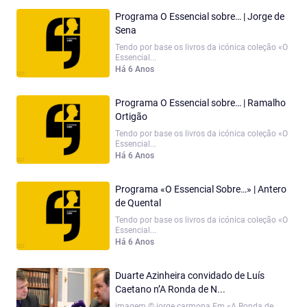
Programa O Essencial sobre… | Jorge de
Sena
Tendo por base os livros da icónica coleção «O
Essencial...
Há 6 Anos
Programa O Essencial sobre… | Ramalho
Ortigão
Tendo por base os livros da icónica coleção «O
Essencial...
Há 6 Anos
Programa «O Essencial Sobre…» | Antero
de Quental
Tendo por base os livros da icónica coleção «O
Essencial...
Há 6 Anos
Duarte Azinheira convidado de Luís
Caetano n’A Ronda de N...
imagem © jorge carmona Em «A Ronda de