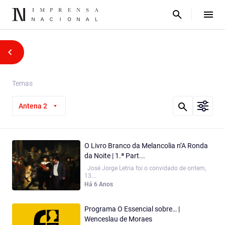
Temas
Antena 2
O Livro Branco da Melancolia n’A Ronda
da Noite | 1.ª Part...
José Jorge Letria foi o convidado de ontem,
13...
Há 6 Anos
Programa O Essencial sobre… |
Wenceslau de Moraes