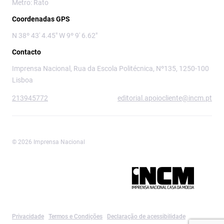
Metro: Rato
Coordenadas GPS
N 38º 43' 4.45" W 9º 9' 6.62"
Contacto
Imprensa Nacional, Rua da Escola Politécnica, Nº135, 1250-100
Lisboa
213945772
editorial.apoiocliente@incm.pt
© 2026 Imprensa Nacional
Imprensa Nacional é a marca editorial da
Privacidade
Termos e Condições
Declaração de acessibilidade