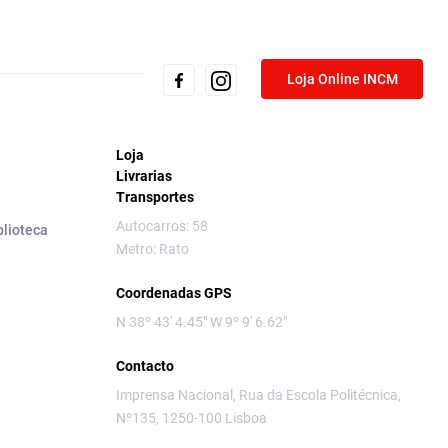
Loja Online INCM
Loja
Livrarias
Transportes
Autocarros: 58
blioteca
Metro: Rato
Coordenadas GPS
N 38º 43' 4.45" W 9º 9' 6.62"
Contacto
Imprensa Nacional, Rua da Escola Politécnica,
Nº135, 1250-100 Lisboa