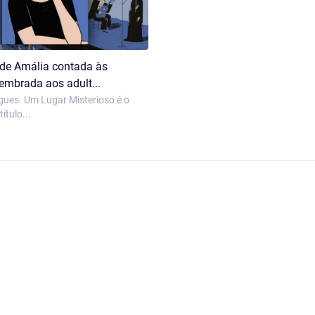
 de Amália contada às
lembrada aos adult...
gues. Um Lugar Misterioso é o
ítulo...