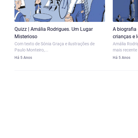
Quizz | Amália Rodrigues. Um Lugar
A biografia
Misterioso
crianças e 
Com texto de Sónia Graça e ilustrações de
Amália Rodri
Paulo Monteiro,...
mais recente t
Há 5 Anos
Há 5 Anos