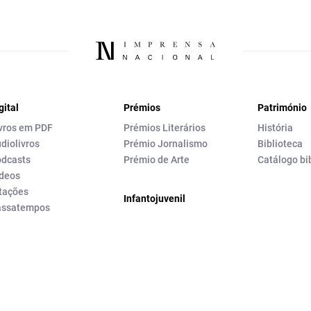
gital
Prémios
Património
vros em PDF
Prémios Literários
História
diolivros
Prémio Jornalismo
Biblioteca
dcasts
Prémio de Arte
Catálogo bi
deos
tações
Infantojuvenil
assatempos