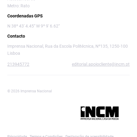
Metro: Rato
Coordenadas GPS
N 38º 43' 4.45" W 9º 9' 6.62"
Contacto
Imprensa Nacional, Rua da Escola Politécnica, Nº135, 1250-100
Lisboa
213945772
editorial.apoiocliente@incm.pt
© 2026 Imprensa Nacional
Imprensa Nacional é a marca editorial da
Privacidade
Termos e Condições
Declaração de acessibilidade