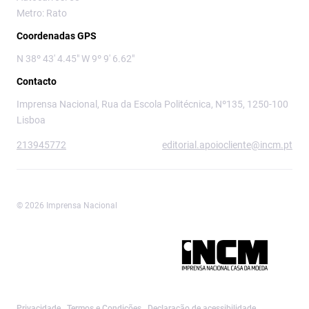
Metro: Rato
Coordenadas GPS
N 38º 43' 4.45" W 9º 9' 6.62"
Contacto
Imprensa Nacional, Rua da Escola Politécnica, Nº135, 1250-100
Lisboa
213945772
editorial.apoiocliente@incm.pt
© 2026 Imprensa Nacional
Imprensa Nacional é a marca editorial da
Privacidade
Termos e Condições
Declaração de acessibilidade