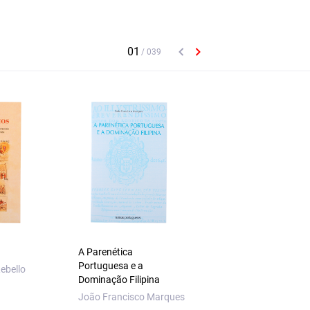
A Parenética
Rouxinol e Mocho
Portuguesa e a
ebello
António M. Machad
Dominação Filipina
João Francisco Marques