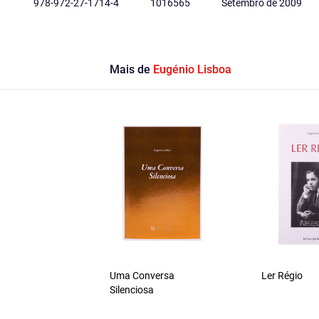
978-972-27-1714-4
1016565
Setembro de 2009
Mais de
Eugénio Lisboa
Uma Conversa
Ler Régio
Silenciosa