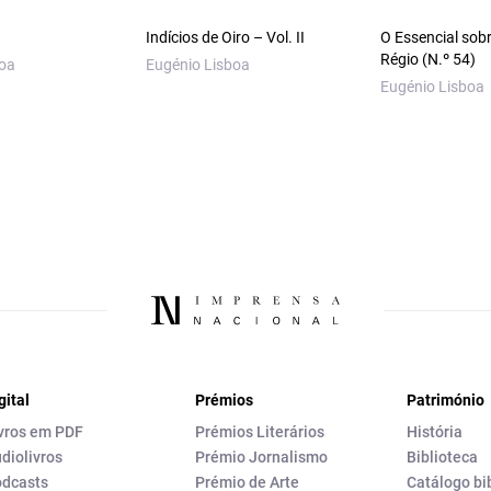
Indícios de Oiro – Vol. II
O Essencial sob
Régio (N.º 54)
boa
Eugénio Lisboa
Eugénio Lisboa
gital
Prémios
Património
vros em PDF
Prémios Literários
História
diolivros
Prémio Jornalismo
Biblioteca
dcasts
Prémio de Arte
Catálogo bi