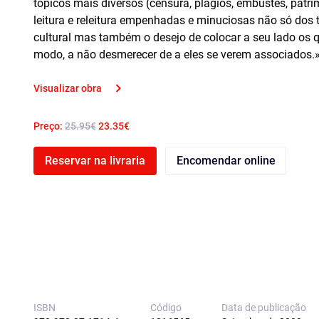
tópicos mais diversos (censura, plágios, embustes, patrim
leitura e releitura empenhadas e minuciosas não só dos 
cultural mas também o desejo de colocar a seu lado os q
modo, a não desmerecer de a eles se verem associados.». 
Visualizar obra
Preço:
25.95€
23.35€
Reservar na livraria
Encomendar online
ISBN
Código
Data de publicação