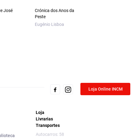
re José
Crónica dos Anos da
O Essencial sobre L
Peste
Pacheco
Eugénio Lisboa
Rui Sousa
Loja Online INCM
Loja
Livrarias
Transportes
Autocarros: 58
blioteca