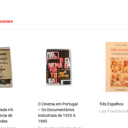
gueses
O Cinema em Portugal
Três Espelhos
dade n’A
– Os Documentários
Luiz Francisco R
ncia de
Industriais de 1933 A
ndes
1985