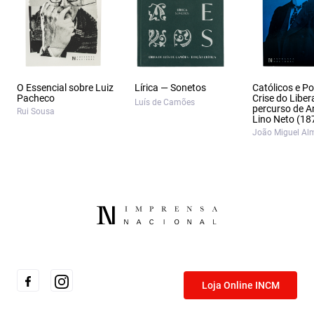
O Essencial sobre Luiz
Lírica — Sonetos
Católicos e Po
Pacheco
Crise do Liber
Luís de Camões
percurso de A
Rui Sousa
Lino Neto (18
João Miguel Al
Loja Online INCM