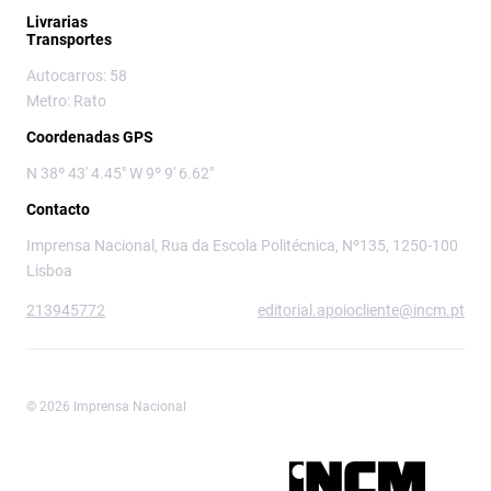
Livrarias
Transportes
Autocarros: 58
Metro: Rato
Coordenadas GPS
N 38º 43' 4.45" W 9º 9' 6.62"
Contacto
Imprensa Nacional, Rua da Escola Politécnica, Nº135, 1250-100
Lisboa
213945772
editorial.apoiocliente@incm.pt
© 2026 Imprensa Nacional
Imprensa Nacional é a marca editorial da