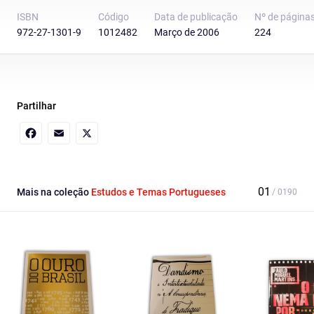
ISBN
Código
Data de publicação
Nº de página
972-27-1301-9
1012482
Março de 2006
224
Partilhar
Facebook
Email
X
Mais na coleção
Estudos e Temas Portugueses