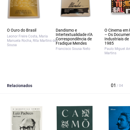
O Ouro do Brasil
Dandismo e
O Cinema em 
Intertextualidade n’A
– Os Documen
Leonor Freire Costa, Maria
Correspondência de
Industriais de
Manuela Rocha, Rita Martins de
Fradique Mendes
1985
Sousa
Francisco Sousa Neto
Paulo Miguel A
Martins
Relacionados