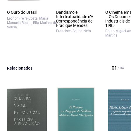
O Ouro do Brasil
Dandismo e
O Cinema em 
Intertextualidade n’A
– Os Documen
Leonor Freire Costa, Maria
Correspondência de
Industriais de
Manuela Rocha, Rita Martins de
Fradique Mendes
1985
Sousa
Francisco Sousa Neto
Paulo Miguel A
Martins
Relacionados