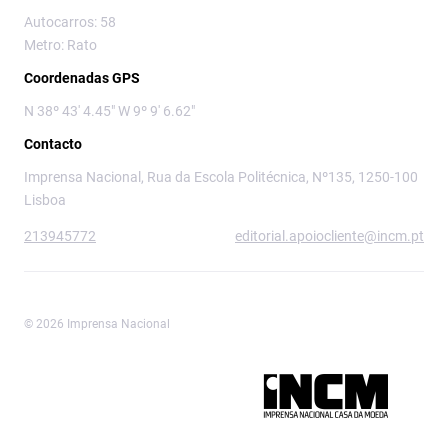
Autocarros: 58
Metro: Rato
Coordenadas GPS
N 38º 43' 4.45" W 9º 9' 6.62"
Contacto
Imprensa Nacional, Rua da Escola Politécnica, Nº135, 1250-100
Lisboa
213945772
editorial.apoiocliente@incm.pt
© 2026 Imprensa Nacional
Imprensa Nacional é a marca editorial da