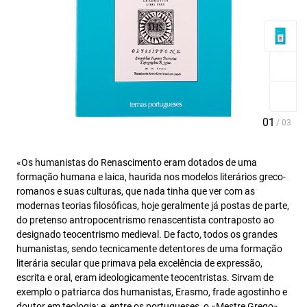
«Os humanistas do Renascimento eram dotados de uma
formação humana e laica, haurida nos modelos literários greco-
romanos e suas culturas, que nada tinha que ver com as
modernas teorias filosóficas, hoje geralmente já postas de parte,
do pretenso antropocentrismo renascentista contraposto ao
designado teocentrismo medieval. De facto, todos os grandes
humanistas, sendo tecnicamente detentores de uma formação
literária secular que primava pela excelência de expressão,
escrita e oral, eram ideologicamente teocentristas. Sirvam de
exemplo o patriarca dos humanistas, Erasmo, frade agostinho e
doutor em teologia; e, entre os portugueses, o «Mestre Grego»