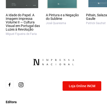
A Idade do Papel. A
A Pintura e a Negação
Pétain, Salaza
Imagem Impressa
do Sublime
Gaulle
Volume II — Cultura
José Quaresma
Patrick Gautrat
Visual em Portugal das
Luzes à Revolução
Miguel Figueira de Faria
Loja Online INCM
Editora