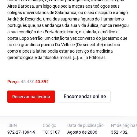
Aires Barbosa, um leigo que pedia meças aos teólogos seus
colegas universitários de Salamanca, ou o seu discípulo e amigo
André de Resende, uma das supremas figuras do Humanismo
português que, nas andanças da sua vida áulica, nunca renegou
a sua condição de «Frei» dominicano; ou, ainda, o médico e
poeta Lopo Serrão, um cristão talvez converso do judaísmo que
no seu grandioso poema Da Velhice (De senectute) mostrou
como a poesia latina podia estar ao serviço da medicina
gerontológica e da filosofia moral. […]. ». In Editorial.
Preço:
45.43€
40.89€
Encomendar online
Reservar na livraria
ISBN
Código
Data de publicação
Nº de página
972-27-1394-9
1013107
Agosto de 2006
352; 402