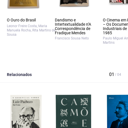
O Ouro do Brasil
Dandismo e
O Cinema em 
Intertextualidade n’A
– Os Documen
Leonor Freire Costa, Maria
Correspondência de
Industriais de
Manuela Rocha, Rita Martins de
Fradique Mendes
1985
Sousa
Francisco Sousa Neto
Paulo Miguel A
Martins
Relacionados