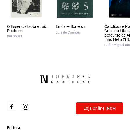
O Essencial sobre Luiz
Lírica — Sonetos
Católicos e Po
Pacheco
Crise do Liber
Luís de Camões
percurso de A
Rui Sousa
Lino Neto (18
João Miguel Al
Loja Online INCM
Editora