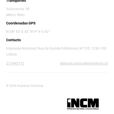
Transportes
Autocarros: 58
Metro: Rato
Coordenadas GPS
N 38º 43' 4.45" W 9º 9' 6.62"
Contacto
Imprensa Nacional, Rua da Escola Politécnica, Nº135, 1250-100
Lisboa
213945772
editorial.apoiocliente@incm.pt
© 2026 Imprensa Nacional
Imprensa Nacional é a marca editorial da