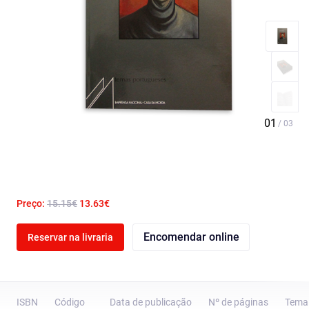
Preço:
15.15€
13.63€
Encomendar online
Reservar na livraria
ISBN
Código
Data de publicação
Nº de páginas
Tema