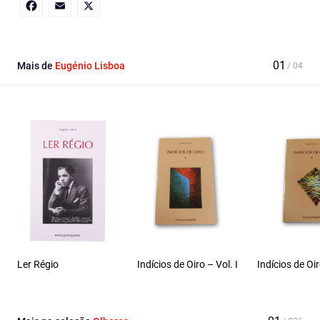
Facebook
Email
X
Mais de
Eugénio Lisboa
Ler Régio
Indícios de Oiro – Vol. I
Indícios de Oir