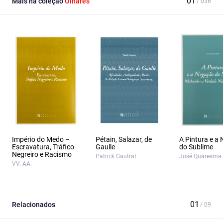
Mais na coleção
Olhares
Império do Medo –
Pétain, Salazar, de
A Pintura e a
Escravatura, Tráfico
Gaulle
do Sublime
Negreiro e Racismo
Patrick Gautrat
José Quaresma
VV. AA.
Relacionados