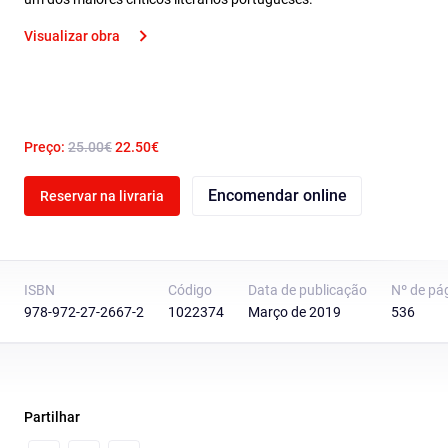
Visualizar obra
Preço:
25.00€
22.50€
Encomendar online
Reservar na livraria
ISBN
Código
Data de publicação
Nº de pá
978-972-27-2667-2
1022374
Março de 2019
536
Partilhar