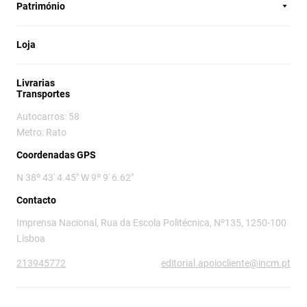
Património
Loja
Livrarias
Transportes
Autocarros: 58
Metro: Rato
Coordenadas GPS
N 38º 43' 4.45" W 9º 9' 6.62"
Contacto
Imprensa Nacional, Rua da Escola Politécnica, Nº135, 1250-100
Lisboa
213945772
editorial.apoiocliente@incm.pt