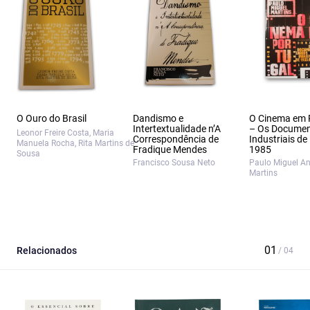
O Ouro do Brasil
Dandismo e
O Cinema em 
Intertextualidade n’A
– Os Documen
Leonor Freire Costa, Maria
Correspondência de
Industriais de
Manuela Rocha, Rita Martins de
Fradique Mendes
1985
Sousa
Francisco Sousa Neto
Paulo Miguel A
Martins
Relacionados