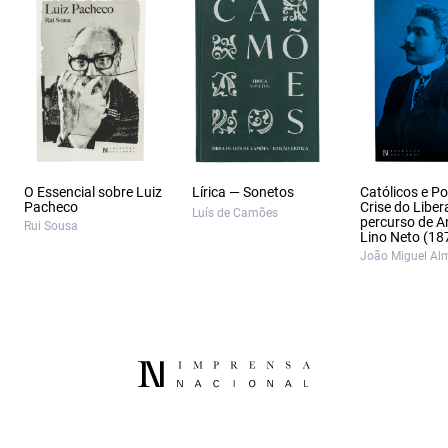
O Essencial sobre Luiz
Lírica — Sonetos
Católicos e Po
Pacheco
Crise do Liber
Luís de Camões
percurso de A
Rui Sousa
Lino Neto (18
João Miguel Al