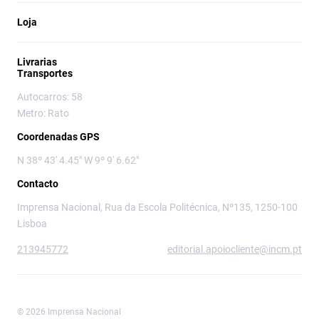
Loja
Livrarias
Transportes
Autocarros: 58
Metro: Rato
Coordenadas GPS
N 38º 43' 4.45" W 9º 9' 6.62"
Contacto
Imprensa Nacional, Rua da Escola Politécnica, Nº135, 1250-100
Lisboa
213945772
editorial.apoiocliente@incm.pt
© 2026 Imprensa Nacional