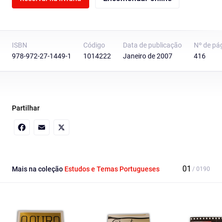
ISBN
Código
Data de publicação
Nº de pá
978-972-27-1449-1
1014222
Janeiro de 2007
416
Partilhar
Facebook
Email
X
Mais na coleção
Estudos e Temas Portugueses