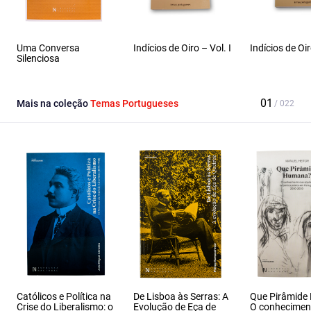
Uma Conversa
Indícios de Oiro – Vol. I
Indícios de Oir
Silenciosa
Mais na coleção
Temas Portugueses
Católicos e Política na
De Lisboa às Serras: A
Que Pirâmid
Crise do Liberalismo: o
Evolução de Eça de
O conhecimen