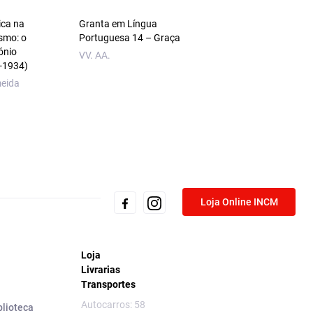
ica na
Granta em Língua
A Cidade e as Serra
ismo: o
Portuguesa 14 – Graça
Eça de Queirós
ónio
VV. AA.
‑1934)
meida
Loja Online INCM
Loja
Livrarias
Transportes
Autocarros: 58
blioteca