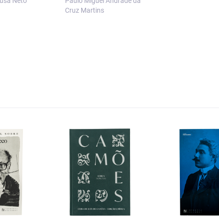
ousa Neto
Paulo Miguel Andrade da
Cruz Martins