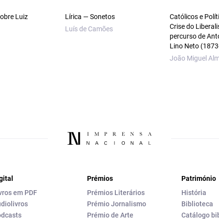
sobre Luiz
Lírica — Sonetos
Católicos e Polít
Crise do Liberal
Luís de Camões
percurso de Ant
Lino Neto (1873
João Miguel Al
gital
Prémios
Património
vros em PDF
Prémios Literários
História
diolivros
Prémio Jornalismo
Biblioteca
dcasts
Prémio de Arte
Catálogo bi