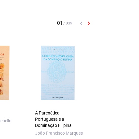
A Parenética
Rouxinol e Mocho
Portuguesa e a
ebello
António M. Machad
Dominação Filipina
João Francisco Marques