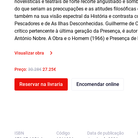
novelísticas e teatrais de forte recorte angustiado e so
do que seriam as preocupações e as atitudes filosóficas
também na sua visão espectral da História e contrasta 
Pescadores e de As Ilhas Desconhecidas. Guilherme de Ca
crítico pertencente à última geração da Presença, é autor
António Nobre. A Obra e o Homem (1966) e Presença de Esp
Visualizar obra
Preço:
30.28€
27.25€
Reservar na livraria
Encomendar online
ISBN
Código
Data de publicação