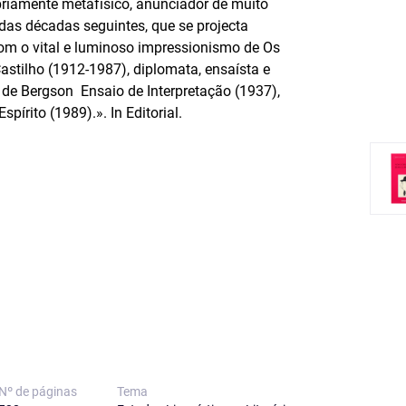
mbriamente metafísico, anunciador de muito
 das décadas seguintes, que se projecta
com o vital e luminoso impressionismo de Os
stilho (1912-1987), diplomata, ensaísta e
 de Bergson  Ensaio de Interpretação (1937),
írito (1989).». In Editorial.
Nº de páginas
Tema