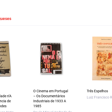
gueses
O Cinema em Portugal
Três Espelhos
dade n’A
– Os Documentários
Luiz Francisco R
ncia de
Industriais de 1933 A
ndes
1985