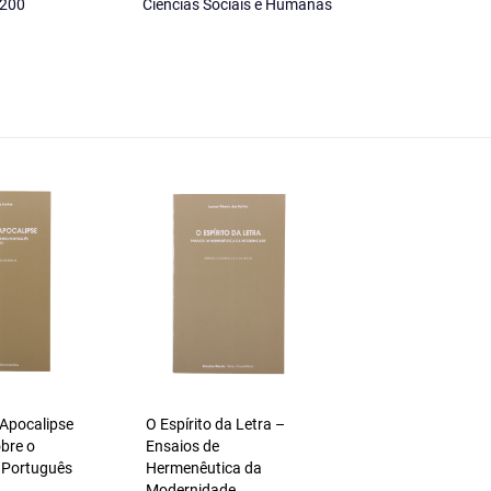
200
Ciências Sociais e Humanas
 Apocalipse
O Espírito da Letra –
bre o
Ensaios de
 Português
Hermenêutica da
Modernidade