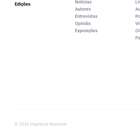
Notícias
Li
Edições
Autores
Au
Entrevistas
Po
Opinião
Ví
Exposições
Ci
P
© 2026 Imprensa Nacional
Imprensa Nacional é a marc