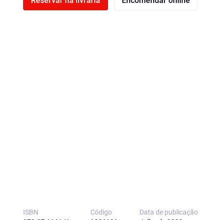
Reservar na livraria
Encomendar online
ISBN
Código
Data de publicação