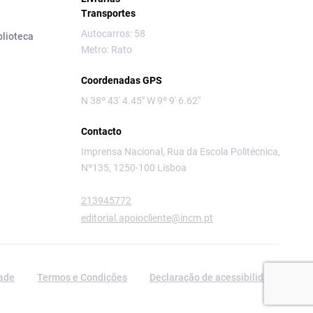
Transportes
Autocarros: 58
blioteca
Metro: Rato
Coordenadas GPS
N 38º 43' 4.45" W 9º 9' 6.62"
Contacto
Imprensa Nacional, Rua da Escola Politécnica,
Nº135, 1250-100 Lisboa
213945772
editorial.apoiocliente@incm.pt
dade
Termos e Condições
Declaração de acessibilidade