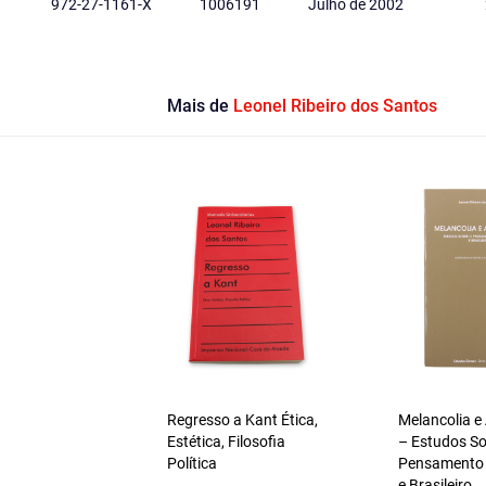
972-27-1161-X
1006191
Julho de 2002
Mais de
Leonel Ribeiro dos Santos
Regresso a Kant Ética,
Melancolia e
Estética, Filosofia
– Estudos So
Política
Pensamento
e Brasileiro