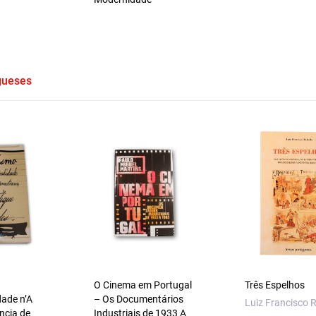
gueses
O Cinema em Portugal
Três Espelhos
dade n’A
– Os Documentários
Luiz Francisco R
ncia de
Industriais de 1933 A