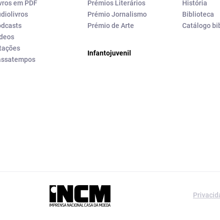
vros em PDF
Prémios Literários
História
diolivros
Prémio Jornalismo
Biblioteca
dcasts
Prémio de Arte
Catálogo bi
deos
tações
Infantojuvenil
assatempos
a editorial da
Privaci