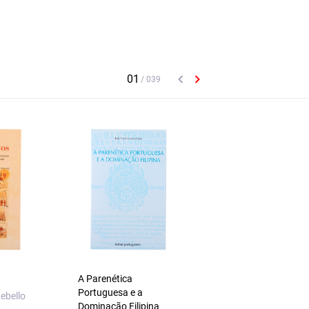
A Parenética
Rouxinol e Mocho
Portuguesa e a
ebello
António M. Machad
Dominação Filipina