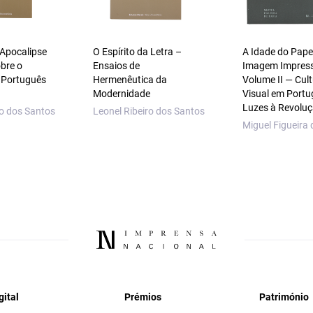
 Apocalipse
O Espírito da Letra –
A Idade do Papel
bre o
Ensaios de
Imagem Impres
 Português
Hermenêutica da
Volume II — Cul
Modernidade
Visual em Portu
Luzes à Revolu
ro dos Santos
Leonel Ribeiro dos Santos
Miguel Figueira 
gital
Prémios
Património