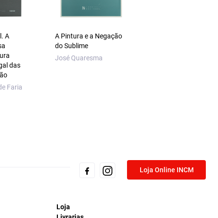
. A
A Pintura e a Negação
Pétain, Salazar, de
sa
do Sublime
Gaulle
tura
José Quaresma
Patrick Gautrat
gal das
ção
de Faria
Loja Online INCM
Loja
Livrarias