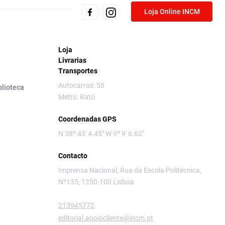
Loja Online INCM
Loja
Livrarias
Transportes
Autocarros: 58
blioteca
Metro: Rato
Coordenadas GPS
N 38º 43' 4.45" W 9º 9' 6.62"
Contacto
Imprensa Nacional, Rua da Escola Politécnica,
Nº135, 1250-100 Lisboa
213945772
editorial.apoiocliente@incm.pt