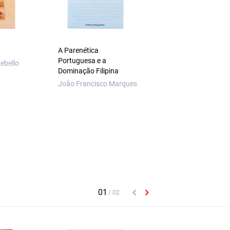
A Parenética
Rouxinol e Mocho
Portuguesa e a
ebello
António M. Machad
Dominação Filipina
João Francisco Marques