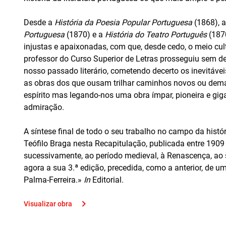
Desde a
História da Poesia Popular Portuguesa
(1868), 
Portuguesa
(1870) e a
História do Teatro Português
(1870
injustas e apaixonadas, com que, desde cedo, o meio cult
professor do Curso Superior de Letras prosseguiu sem de
nosso passado literário, cometendo decerto os inevitávei
as obras dos que ousam trilhar caminhos novos ou dem
espírito
mas legando-nos uma obra ímpar, pioneira e gig
admiração.
A síntese final de todo o seu trabalho no campo da histó
Teófilo Braga nesta Recapitulação, publicada entre 1909
sucessivamente, ao período medieval, à Renascença, ao s
agora a sua 3.ª edição, precedida, como a anterior, de u
Palma-Ferreira.»
In
Editorial.
Visualizar obra