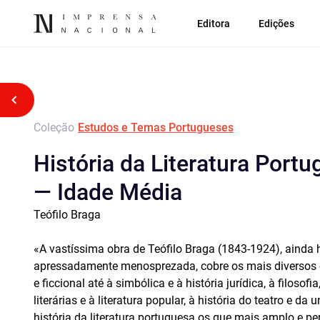
Editora
Edições
Voltar atrás
Coleção
Estudos e Temas Portugueses
História da Literatura Port
— Idade Média
Teófilo Braga
«A vastíssima obra de Teófilo Braga (1843-1924), ainda
apressadamente menosprezada, cobre os mais diversos 
e ficcional até à simbólica e à história jurídica, à filosofia,
literárias e à literatura popular, à história do teatro
e da un
história da literatura portuguesa os que mais amplo e pe