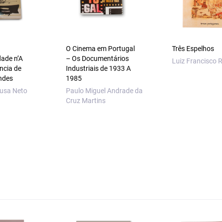
O Cinema em Portugal
Três Espelhos
dade n’A
– Os Documentários
Luiz Francisco R
ncia de
Industriais de 1933 A
ndes
1985
ousa Neto
Paulo Miguel Andrade da
Cruz Martins