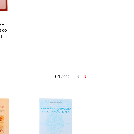
o –
s do
As