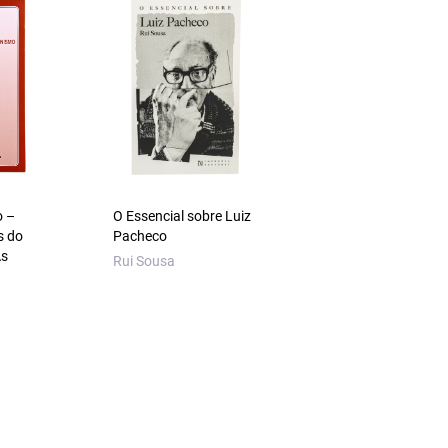
o –
O Essencial sobre Luiz
Lírica — Sonetos
s do
Pacheco
Luís de Camões
As
Rui Sousa