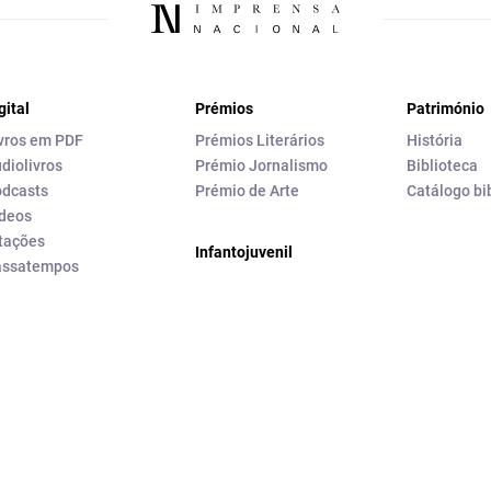
gital
Prémios
Património
vros em PDF
Prémios Literários
História
diolivros
Prémio Jornalismo
Biblioteca
dcasts
Prémio de Arte
Catálogo bi
deos
tações
Infantojuvenil
assatempos