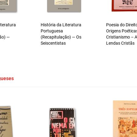
iteratura
História da Literatura
Poesia do Direit
Portuguesa
Origens Poética
ão) —
(Recapitulação) — Os
Cristianismo – 
Seiscentistas
Lendas Cristãs
gueses