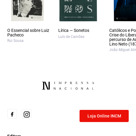
O Essencial sobre Luiz
Lírica — Sonetos
Católicos e Po
Pacheco
Crise do Liber
Luís de Camões
percurso de A
Rui Sousa
Lino Neto (18
João Miguel Al
Loja Online INCM