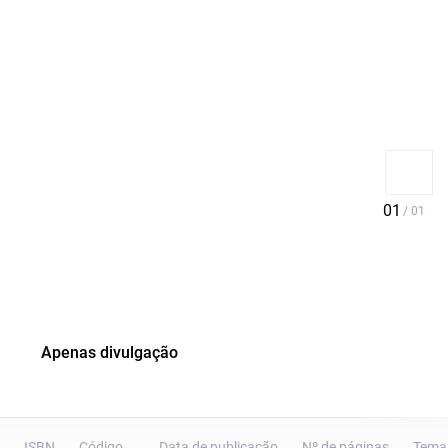
Apenas divulgação
ISBN
Código
Data de publicação
Nº de páginas
Tema