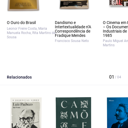
O Ouro do Brasil
Dandismo e
O Cinema em 
Intertextualidade n’A
– Os Documen
Leonor Freire Costa, Maria
Correspondência de
Industriais de
Manuela Rocha, Rita Martins de
Fradique Mendes
1985
Sousa
Francisco Sousa Neto
Paulo Miguel A
Martins
Relacionados