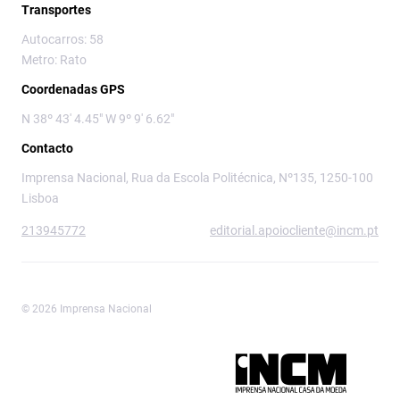
Transportes
Autocarros: 58
Metro: Rato
Coordenadas GPS
N 38º 43' 4.45" W 9º 9' 6.62"
Contacto
Imprensa Nacional, Rua da Escola Politécnica, Nº135, 1250-100
Lisboa
213945772
editorial.apoiocliente@incm.pt
© 2026 Imprensa Nacional
Imprensa Nacional é a marca editorial da