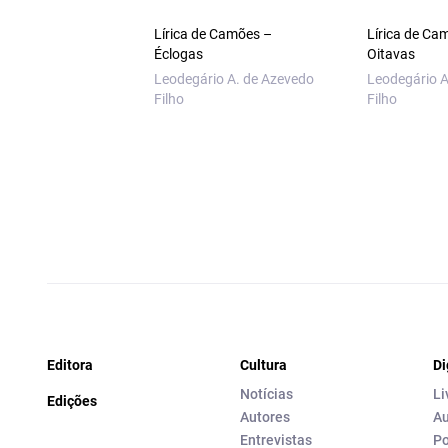
Lírica de Camões –
Lírica de Ca
Éclogas
Oitavas
Leodegário A. de Azevedo
Leodegário A
Filho
Filho
Editora
Cultura
Di
Notícias
Li
Edições
Autores
Au
Entrevistas
Po