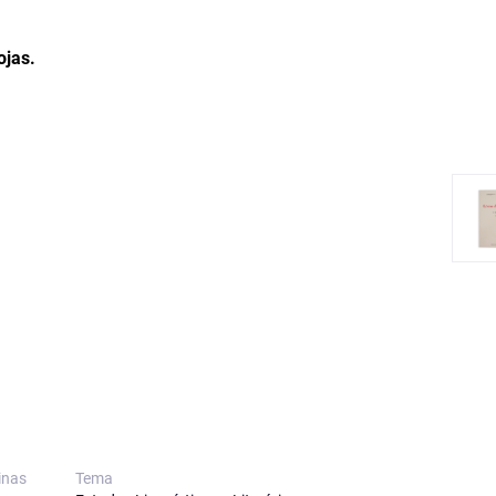
ojas.
inas
Tema