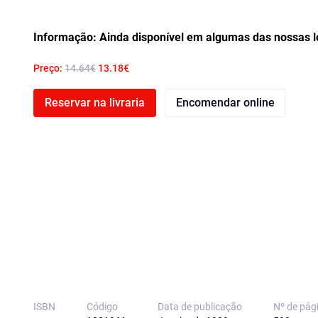
Informação: Ainda disponível em algumas das nossas l
Preço:
14.64€
13.18€
Reservar na livraria
Encomendar online
ISBN
Código
Data de publicação
Nº de pág