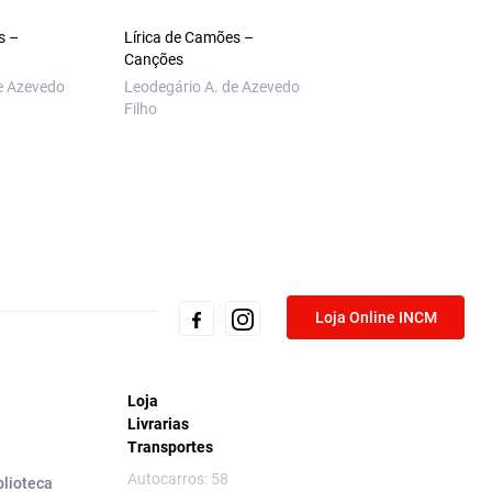
s –
Lírica de Camões –
O Essencial sobre L
Canções
Pacheco
e Azevedo
Leodegário A. de Azevedo
Rui Sousa
Filho
Loja Online INCM
Loja
Livrarias
Transportes
Autocarros: 58
blioteca