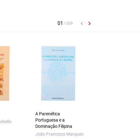
A Parenética
Rouxinol e Mocho
Portuguesa e a
ebello
António M. Machad
Dominação Filipina
João Francisco Marques