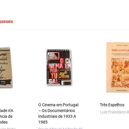
gueses
O Cinema em Portugal
Três Espelhos
dade n’A
– Os Documentários
Luiz Francisco R
ncia de
Industriais de 1933 A
ndes
1985