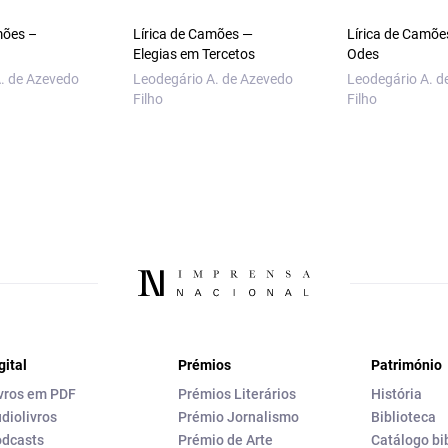
mões –
Lírica de Camões —
Lírica de Camõe
Elegias em Tercetos
Odes
. de Azevedo
Leodegário A. de Azevedo
Leodegário A. d
Filho
Filho
gital
Prémios
Património
vros em PDF
Prémios Literários
História
diolivros
Prémio Jornalismo
Biblioteca
dcasts
Prémio de Arte
Catálogo bi