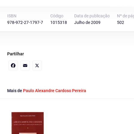
ISBN
Código
Data de publicação
Nº de pá
978-972-27-1797-7
1015318
Julho de 2009
502
Partilhar
Facebook
Email
X
Mais de
Paulo Alexandre Cardoso Pereira