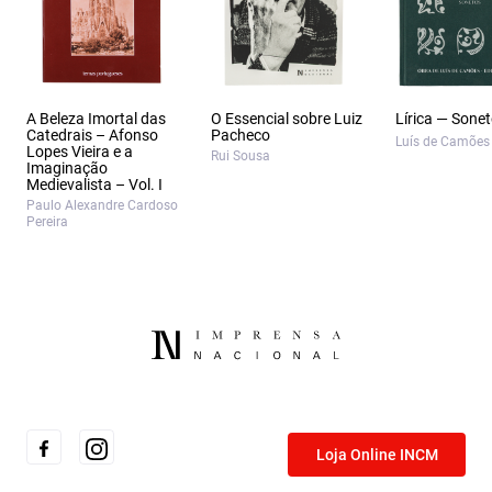
A Beleza Imortal das
O Essencial sobre Luiz
Lírica — Sone
Catedrais – Afonso
Pacheco
Luís de Camões
Lopes Vieira e a
Rui Sousa
Imaginação
Medievalista – Vol. I
Paulo Alexandre Cardoso
Pereira
Loja Online INCM