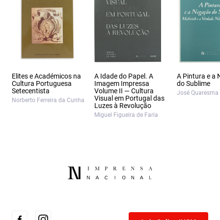
Elites e Académicos na
A Idade do Papel. A
A Pintura e a
Cultura Portuguesa
Imagem Impressa
do Sublime
Setecentista
Volume II — Cultura
José Quaresma
Visual em Portugal das
Norberto Ferreira da Cunha
Luzes à Revolução
Miguel Figueira de Faria