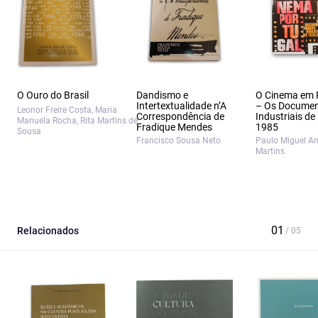
O Ouro do Brasil
Dandismo e
O Cinema em 
Intertextualidade n’A
– Os Documen
Leonor Freire Costa, Maria
Correspondência de
Industriais de
Manuela Rocha, Rita Martins de
Fradique Mendes
1985
Sousa
Francisco Sousa Neto
Paulo Miguel A
Martins
Relacionados