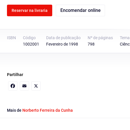
Encomendar online
Reservar na livraria
ISBN
Código
Data de publicação
Nº de páginas
Tema
1002001
Fevereiro de 1998
798
Ciênc
Partilhar
Facebook
Email
X
Mais de
Norberto Ferreira da Cunha