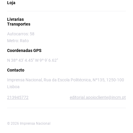
Loja
Livrarias
Transportes
Autocarros: 58
Metro: Rato
Coordenadas GPS
N 38º 43' 4.45" W 9º 9' 6.62"
Contacto
Imprensa Nacional, Rua da Escola Politécnica, Nº135, 1250-100
Lisboa
213945772
editorial.apoiocliente@incm.pt
© 2026 Imprensa Nacional