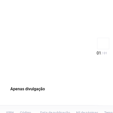
Apenas divulgação
ISBN
Código
Data de publicação
Nº de páginas
Tema