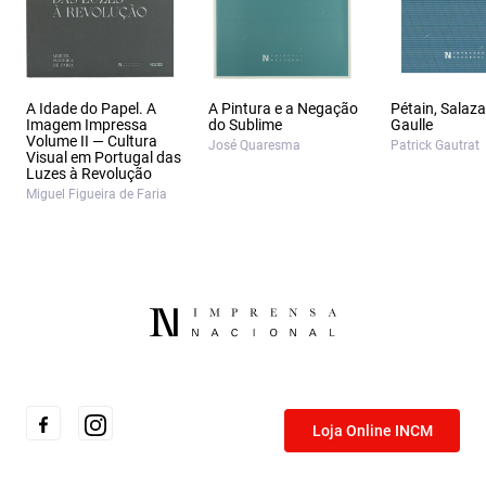
A Idade do Papel. A
A Pintura e a Negação
Pétain, Salaza
Imagem Impressa
do Sublime
Gaulle
Volume II — Cultura
José Quaresma
Patrick Gautrat
Visual em Portugal das
Luzes à Revolução
Miguel Figueira de Faria
Loja Online INCM