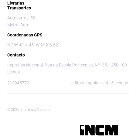
Livrarias
Transportes
Autocarros: 58
Metro: Rato
Coordenadas GPS
N 38º 43' 4.45" W 9º 9' 6.62"
Contacto
Imprensa Nacional, Rua da Escola Politécnica, Nº135, 1250-100
Lisboa
213945772
editorial.apoiocliente@incm.pt
© 2026 Imprensa Nacional
Imprensa Nacional é a marca editorial da