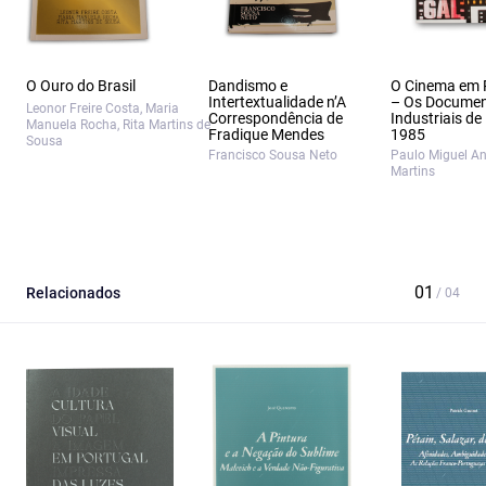
O Ouro do Brasil
Dandismo e
O Cinema em 
Intertextualidade n’A
– Os Documen
Leonor Freire Costa, Maria
Correspondência de
Industriais de
Manuela Rocha, Rita Martins de
Fradique Mendes
1985
Sousa
Francisco Sousa Neto
Paulo Miguel A
Martins
Relacionados