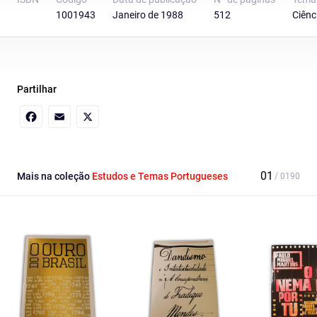
1001943
Janeiro de 1988
512
Ciênc
Partilhar
Facebook
Email
X
Mais na coleção
Estudos e Temas Portugueses