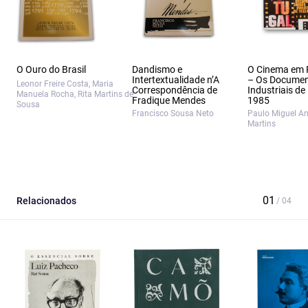
O Ouro do Brasil
Dandismo e
O Cinema em 
Intertextualidade n’A
– Os Documen
Leonor Freire Costa, Maria
Correspondência de
Industriais de
Manuela Rocha, Rita Martins de
Fradique Mendes
1985
Sousa
Francisco Sousa Neto
Paulo Miguel A
Martins
Relacionados