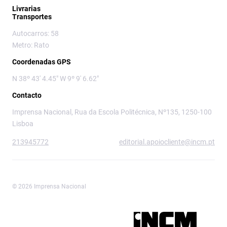
Livrarias
Transportes
Autocarros: 58
Metro: Rato
Coordenadas GPS
N 38º 43' 4.45" W 9º 9' 6.62"
Contacto
Imprensa Nacional, Rua da Escola Politécnica, Nº135, 1250-100
Lisboa
213945772
editorial.apoiocliente@incm.pt
© 2026 Imprensa Nacional
Imprensa Nacional é a marca editorial da