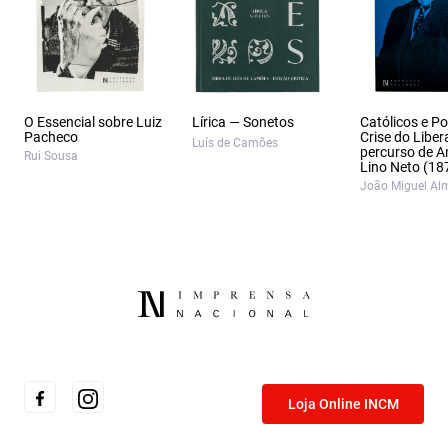
O Essencial sobre Luiz
Lírica — Sonetos
Católicos e Po
Pacheco
Crise do Liber
Luís de Camões
percurso de A
Rui Sousa
Lino Neto (18
João Miguel Al
Loja Online INCM