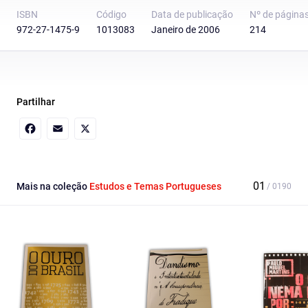
ISBN
Código
Data de publicação
Nº de página
972-27-1475-9
1013083
Janeiro de 2006
214
Partilhar
Facebook
Email
X
Mais na coleção
Estudos e Temas Portugueses