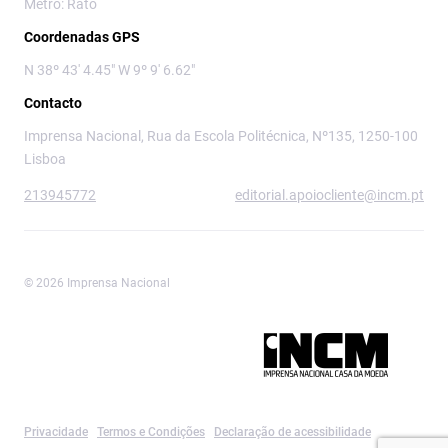
Metro: Rato
Coordenadas GPS
N 38º 43' 4.45" W 9º 9' 6.62"
Contacto
Imprensa Nacional, Rua da Escola Politécnica, Nº135, 1250-100
Lisboa
213945772
editorial.apoiocliente@incm.pt
© 2026 Imprensa Nacional
Imprensa Nacional é a marca editorial da
Privacidade
Termos e Condições
Declaração de acessibilidade