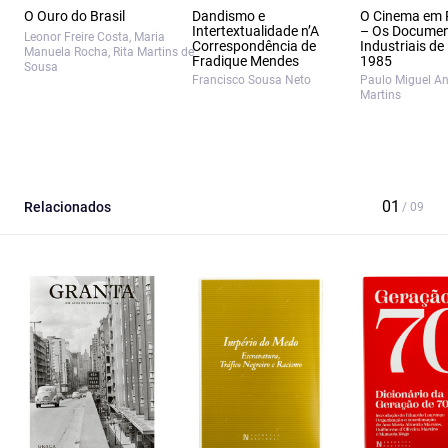
O Ouro do Brasil
Dandismo e
O Cinema em 
Intertextualidade n’A
– Os Documen
Leonor Freire Costa, Maria
Correspondência de
Industriais de
Manuela Rocha, Rita Martins de
Fradique Mendes
1985
Sousa
Francisco Sousa Neto
Paulo Miguel A
Martins
Relacionados