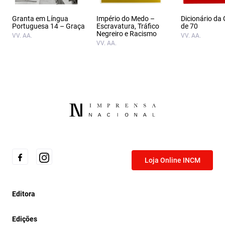
Granta em Língua
Império do Medo –
Dicionário da
Portuguesa 14 – Graça
Escravatura, Tráfico
de 70
Negreiro e Racismo
VV. AA.
VV. AA.
VV. AA.
Loja Online INCM
Editora
Edições