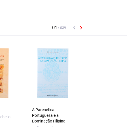
A Parenética
Rouxinol e Mocho
Portuguesa e a
ebello
António M. Machad
Dominação Filipina