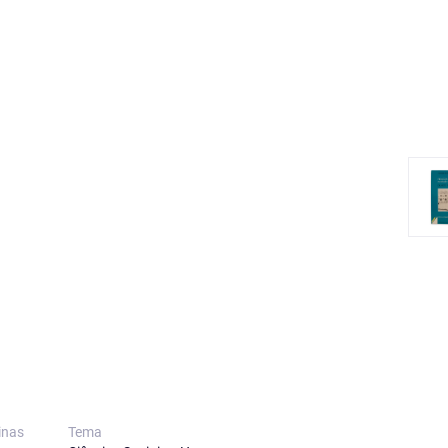
inas
Tema