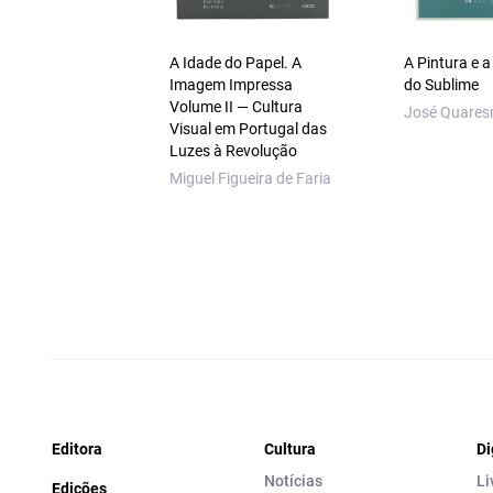
A Idade do Papel. A
A Pintura e 
Imagem Impressa
do Sublime
Volume II — Cultura
José Quare
Visual em Portugal das
Luzes à Revolução
Miguel Figueira de Faria
Editora
Cultura
Di
Notícias
Li
Edições