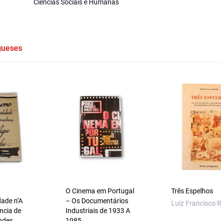
Ciências Sociais e Humanas
gueses
O Cinema em Portugal
Três Espelhos
dade n’A
– Os Documentários
Luiz Francisco R
ncia de
Industriais de 1933 A
ndes
1985