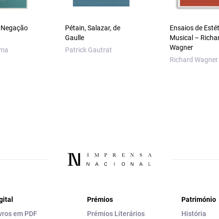
a Negação
Pétain, Salazar, de
Ensaios de Estét
Gaulle
Musical – Richa
Wagner
sma
Patrick Gautrat
Richard Wagner
gital
Prémios
Património
vros em PDF
Prémios Literários
História