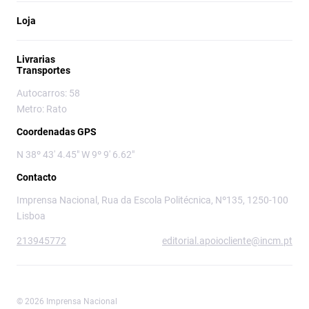
Loja
Livrarias
Transportes
Autocarros: 58
Metro: Rato
Coordenadas GPS
N 38º 43' 4.45" W 9º 9' 6.62"
Contacto
Imprensa Nacional, Rua da Escola Politécnica, Nº135, 1250-100
Lisboa
213945772
editorial.apoiocliente@incm.pt
© 2026 Imprensa Nacional