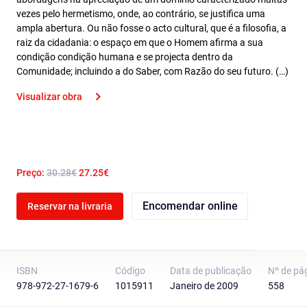
vezes pelo hermetismo, onde, ao contrário, se justifica uma
ampla abertura. Ou não fosse o acto cultural, que é a filosofia, a
raiz da cidadania: o espaço em que o Homem afirma a sua
condição condição humana e se projecta dentro da
Comunidade; incluindo a do Saber, com Razão do seu futuro. (…)
Visualizar obra
Preço:
30.28€
27.25€
Encomendar online
Reservar na livraria
ISBN
Código
Data de publicação
Nº de pá
978-972-27-1679-6
1015911
Janeiro de 2009
558