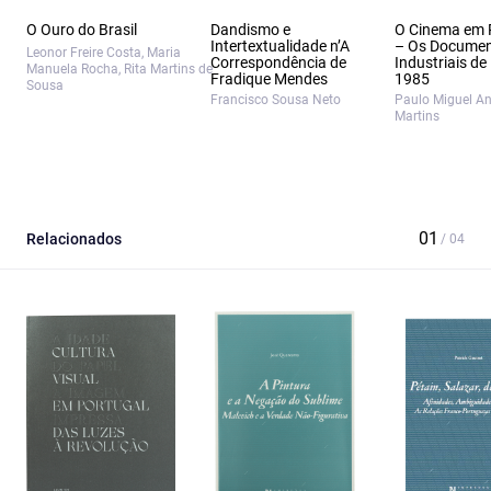
O Ouro do Brasil
Dandismo e
O Cinema em 
Intertextualidade n’A
– Os Documen
Leonor Freire Costa, Maria
Correspondência de
Industriais de
Manuela Rocha, Rita Martins de
Fradique Mendes
1985
Sousa
Francisco Sousa Neto
Paulo Miguel A
Martins
Relacionados