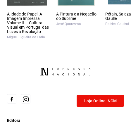
A Idade do Papel. A
A Pintura e a Negação
Pétain, Salaza
Imagem Impressa
do Sublime
Gaulle
Volume II — Cultura
José Quaresma
Patrick Gautrat
Visual em Portugal das
Luzes à Revolução
Miguel Figueira de Faria
Loja Online INCM
Editora