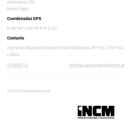
Autocarros: 58
Metro: Rato
Coordenadas GPS
N 38º 43' 4.45" W 9º 9' 6.62"
Contacto
Imprensa Nacional, Rua da Escola Politécnica, Nº135, 1250-100
Lisboa
213945772
editorial.apoiocliente@incm.pt
© 2026 Imprensa Nacional
Imprensa Nacional é a marca editorial da