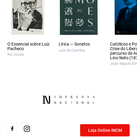
O Essencial sobre Luiz
Lírica — Sonetos
Católicos e Po
Pacheco
Crise do Liber
Luís de Camões
percurso de A
Rui Sousa
Lino Neto (18
João Miguel Al
Loja Online INCM