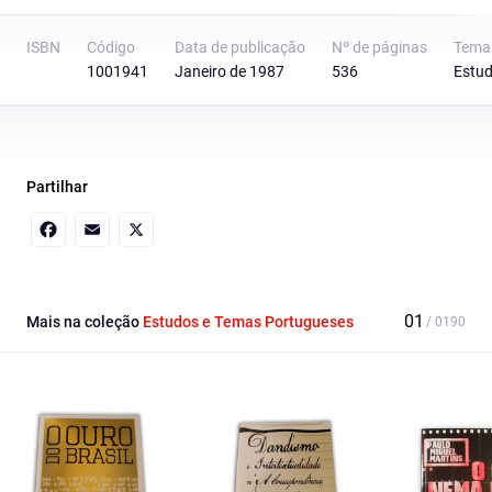
ISBN
Código
Data de publicação
Nº de páginas
Tema
1001941
Janeiro de 1987
536
Estud
Partilhar
Facebook
Email
X
Mais na coleção
Estudos e Temas Portugueses