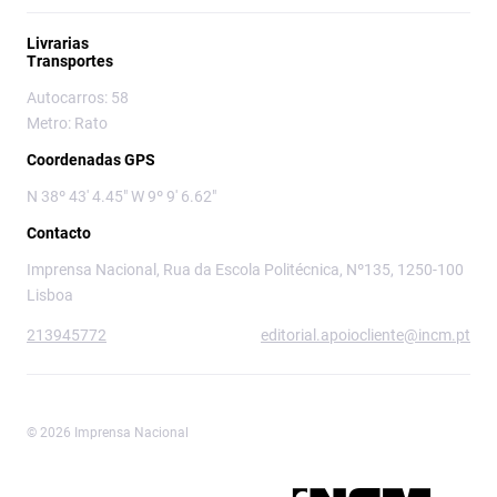
Livrarias
Transportes
Autocarros: 58
Metro: Rato
Coordenadas GPS
N 38º 43' 4.45" W 9º 9' 6.62"
Contacto
Imprensa Nacional, Rua da Escola Politécnica, Nº135, 1250-100
Lisboa
213945772
editorial.apoiocliente@incm.pt
© 2026 Imprensa Nacional