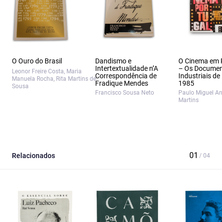
O Ouro do Brasil
Dandismo e
O Cinema em 
Intertextualidade n’A
– Os Documen
Leonor Freire Costa, Maria
Correspondência de
Industriais de
Manuela Rocha, Rita Martins de
Fradique Mendes
1985
Sousa
Francisco Sousa Neto
Paulo Miguel A
Martins
Relacionados