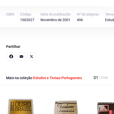
ISBN
Código
Data de publicação
Nº de páginas
Tema
1002027
Novembro de 2001
496
Estud
Partilhar
Facebook
Email
X
Mais na coleção
Estudos e Temas Portugueses