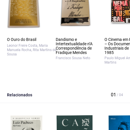
O Ouro do Brasil
Dandismo e
O Cinema em 
Intertextualidade n’A
– Os Documen
Leonor Freire Costa, Maria
Correspondência de
Industriais de
Manuela Rocha, Rita Martins de
Fradique Mendes
1985
Sousa
Francisco Sousa Neto
Paulo Miguel A
Martins
Relacionados