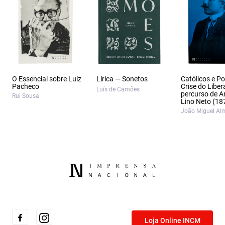
O Essencial sobre Luiz
Lírica — Sonetos
Católicos e Po
Pacheco
Crise do Liber
Luís de Camões
percurso de A
Rui Sousa
Lino Neto (18
João Miguel Al
Loja Online INCM