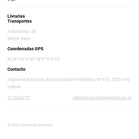
Livrarias
Transportes
Autocarros: 58
Metro: Rato
Coordenadas GPS
N 38º 43' 4.45" W 9º 9' 6.62"
Contacto
Imprensa Nacional, Rua da Escola Politécnica, Nº135, 1250-100
Lisboa
213945772
editorial.apoiocliente@incm.pt
© 2026 Imprensa Nacional