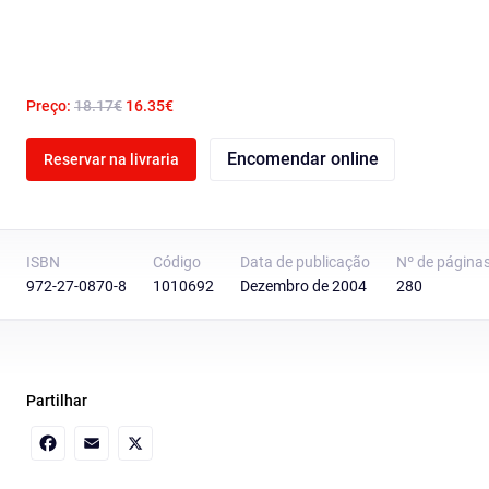
Preço:
18.17€
16.35€
Encomendar online
Reservar na livraria
ISBN
Código
Data de publicação
Nº de página
972-27-0870-8
1010692
Dezembro de 2004
280
Partilhar
Facebook
Email
X