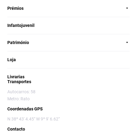
Prémios
Infantojuvenil
Património
Loja
Livrarias
Transportes
Autocarros: 58
Metro: Rato
Coordenadas GPS
N 38º 43' 4.45" W 9º 9' 6.62"
Contacto