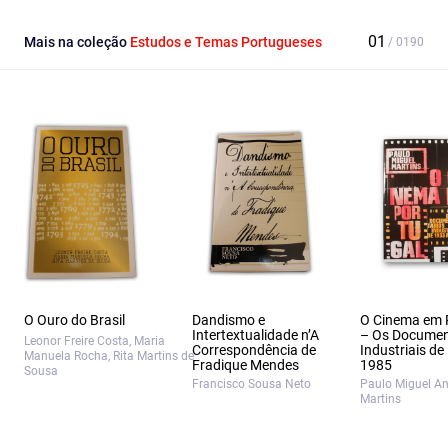
Mais na coleção
Estudos e Temas Portugueses
O Ouro do Brasil
Dandismo e
O Cinema em 
Intertextualidade n’A
– Os Documen
Leonor Freire Costa, Maria
Correspondência de
Industriais de
Manuela Rocha, Rita Martins de
Fradique Mendes
1985
Sousa
Francisco Sousa Neto
Paulo Miguel A
Martins