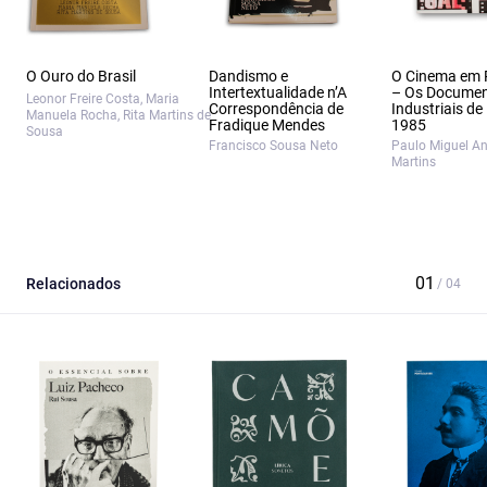
O Ouro do Brasil
Dandismo e
O Cinema em 
Intertextualidade n’A
– Os Documen
Leonor Freire Costa, Maria
Correspondência de
Industriais de
Manuela Rocha, Rita Martins de
Fradique Mendes
1985
Sousa
Francisco Sousa Neto
Paulo Miguel A
Martins
Relacionados