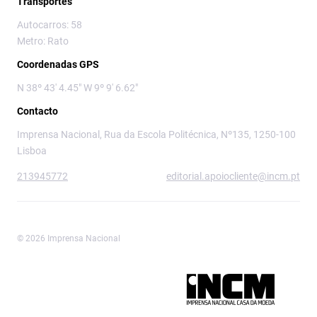
Transportes
Autocarros: 58
Metro: Rato
Coordenadas GPS
N 38º 43' 4.45" W 9º 9' 6.62"
Contacto
Imprensa Nacional, Rua da Escola Politécnica, Nº135, 1250-100
Lisboa
213945772
editorial.apoiocliente@incm.pt
© 2026 Imprensa Nacional
Imprensa Nacional é a marca editorial da