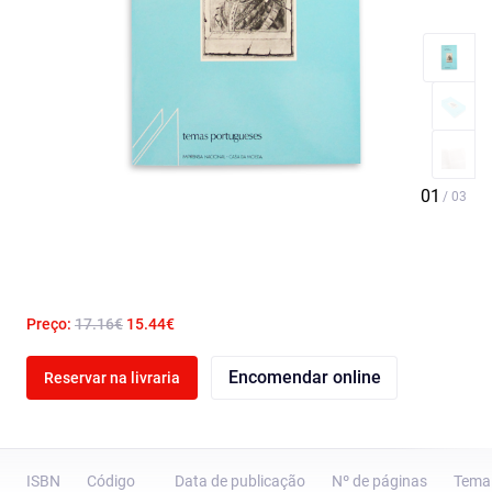
Preço:
17.16€
15.44€
Encomendar online
Reservar na livraria
ISBN
Código
Data de publicação
Nº de páginas
Tema