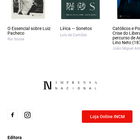
O Essencial sobre Luiz
Lírica — Sonetos
Católicos e Po
Pacheco
Crise do Liber
Luís de Camões
percurso de A
Rui Sousa
Lino Neto (18
João Miguel Al
Loja Online INCM
Editora