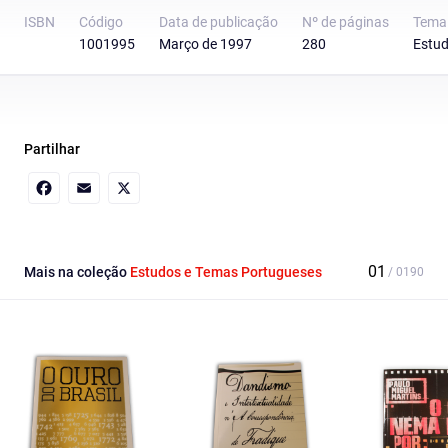
ISBN
Código
Data de publicação
Nº de páginas
Tema
1001995
Março de 1997
280
Estud
Partilhar
Facebook
Email
X
Mais na coleção
Estudos e Temas Portugueses