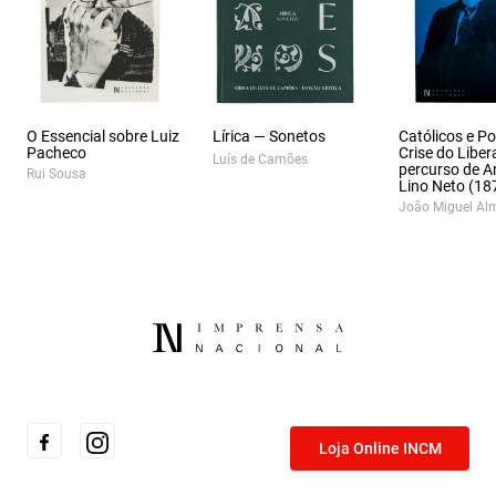
O Essencial sobre Luiz
Lírica — Sonetos
Católicos e Po
Pacheco
Crise do Liber
Luís de Camões
percurso de A
Rui Sousa
Lino Neto (18
João Miguel Al
Loja Online INCM