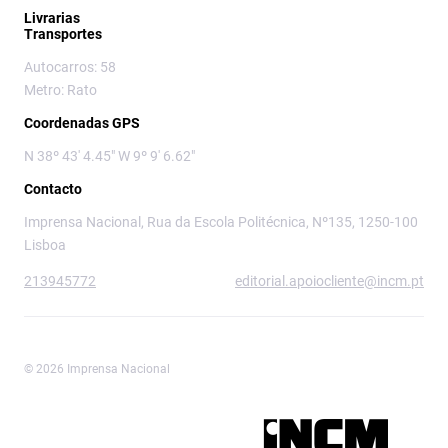
Livrarias
Transportes
Autocarros: 58
Metro: Rato
Coordenadas GPS
N 38º 43' 4.45" W 9º 9' 6.62"
Contacto
Imprensa Nacional, Rua da Escola Politécnica, Nº135, 1250-100
Lisboa
213945772
editorial.apoiocliente@incm.pt
© 2026 Imprensa Nacional
Imprensa Nacional é a marca editorial da