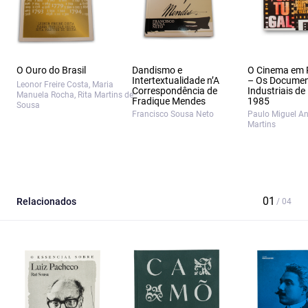
O Ouro do Brasil
Dandismo e
O Cinema em 
Intertextualidade n’A
– Os Documen
Leonor Freire Costa, Maria
Correspondência de
Industriais de
Manuela Rocha, Rita Martins de
Fradique Mendes
1985
Sousa
Francisco Sousa Neto
Paulo Miguel A
Martins
Relacionados