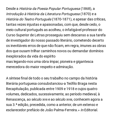
Desde a
História da Poesia Popular Portuguesa
(1868), a
Introdução à História da Literatura Portuguesa
(1870) e a
História do Teatro Português
(1870-1871), e apesar das críticas,
tantas vezes injustas e apaixonadas, com que, desde cedo, o
meio cultural português as acolheu, o infatigável professor do
Curso Superior de Letras prosseguiu sem descanso a sua tarefa
de investigador do nosso passado literário, cometendo decerto
os inevitáveis erros de que não ficam, em regra, imunes as obras
dos que ousam trilhar caminhos novos ou demandar domínios
inexplorados da vida do espírito
mas legando-nos uma obra ímpar, pioneira e gigantesca
merecedora do maior respeito e admiração.
A síntese final de todo o seu trabalho no campo da história
literária portuguesa consubstanciou-a Teófilo Braga nesta
Recapitulação, publicada entre 1909 e 1918 e cujos quatro
volumes, dedicados, sucessivamente, ao período medieval, à
Renascença, ao século xvıı e ao século xvııı, conhecem agora a
sua 3.ª edição, precedida, como a anterior, de um extenso e
esclarecedor prefácio de João Palma-Ferreira.»
In
Editorial.