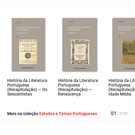
História da Literatura
História da Literatura
História da Li
Portuguesa
Portuguesa
Portuguesa
(Recapitulação) — Os
(Recapitulação) —
(Recapitulaçã
Seiscentistas
Renascença
Idade Média
Mais na coleção
Estudos e Temas Portugueses