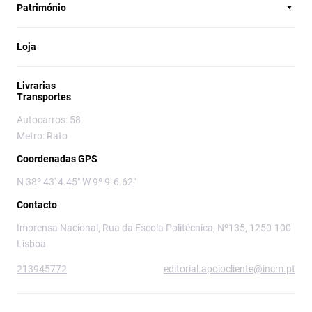
Património
Loja
Livrarias
Transportes
Autocarros: 58
Metro: Rato
Coordenadas GPS
N 38º 43' 4.45" W 9º 9' 6.62"
Contacto
Imprensa Nacional, Rua da Escola Politécnica, Nº135, 1250-100
Lisboa
213945772
editorial.apoiocliente@incm.pt