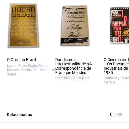
O Ouro do Brasil
Dandismo e
O Cinema em 
Intertextualidade n’A
– Os Documen
Leonor Freire Costa, Maria
Correspondência de
Industriais de
Manuela Rocha, Rita Martins de
Fradique Mendes
1985
Sousa
Francisco Sousa Neto
Paulo Miguel A
Martins
Relacionados