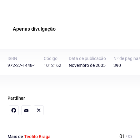
Apenas divulgação
ISBN
Código
Data de publicação
Nº de página
972-27-1448-1
1012162
Novembro de 2005
390
Partilhar
Facebook
Email
X
Mais de
Teófilo Braga