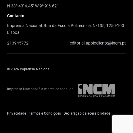
N 38º 43' 4.45" W 9º 9' 6.62"
Contacto
Imprensa Nacional, Rua da Escola Politécnica, Nº135, 1250-100
Lisboa
213945772
editorial.apoiocliente@incm.pt
© 2026 Imprensa Nacional
Imprensa Nacional é a marca editorial da
Privacidade
Termos e Condições
Declaração de acessibilidade