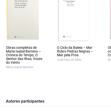
Obras completas de
O Ciclo da Baleia – Mar
O
Maria Isabel Barreno –
Rubro Pedras Negras –
c
Crónica do Tempo, O
Mar pela Proa
Co
Senhor das Ilhas, Vozes
José Dias de Melo
Na
do Vento
Maria Isabel Barreno
Autores participantes