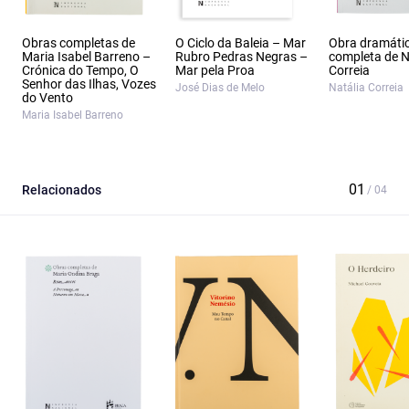
Obras completas de
O Ciclo da Baleia – Mar
Obra dramáti
Maria Isabel Barreno –
Rubro Pedras Negras –
completa de N
Crónica do Tempo, O
Mar pela Proa
Correia
Senhor das Ilhas, Vozes
José Dias de Melo
Natália Correia
do Vento
Maria Isabel Barreno
Relacionados