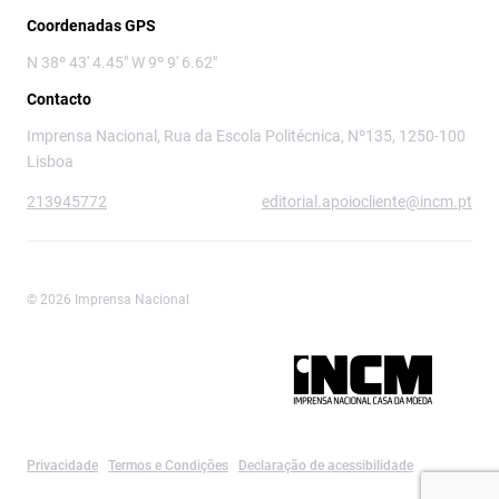
Coordenadas GPS
N 38º 43' 4.45" W 9º 9' 6.62"
Contacto
Imprensa Nacional, Rua da Escola Politécnica, Nº135, 1250-100
Lisboa
213945772
editorial.apoiocliente@incm.pt
© 2026 Imprensa Nacional
Imprensa Nacional é a marca editorial da
Privacidade
Termos e Condições
Declaração de acessibilidade