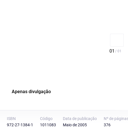
Apenas divulgação
ISBN
Código
Data de publicação
Nº de página
972-27-1384-1
1011083
Maio de 2005
376