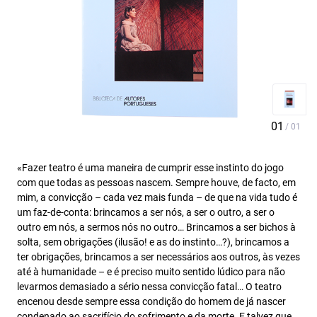
«Fazer teatro é uma maneira de cumprir esse instinto do jogo
com que todas as pessoas nascem. Sempre houve, de facto, em
mim, a convicção – cada vez mais funda – de que na vida tudo é
um faz-de-conta: brincamos a ser nós, a ser o outro, a ser o
outro em nós, a sermos nós no outro… Brincamos a ser bichos à
solta, sem obrigações (ilusão! e as do instinto…?), brincamos a
ter obrigações, brincamos a ser necessários aos outros, às vezes
até à humanidade – e é preciso muito sentido lúdico para não
levarmos demasiado a sério nessa convicção fatal… O teatro
encenou desde sempre essa condição do homem de já nascer
condenado ao sacrifício do sofrimento e da morte. E talvez que