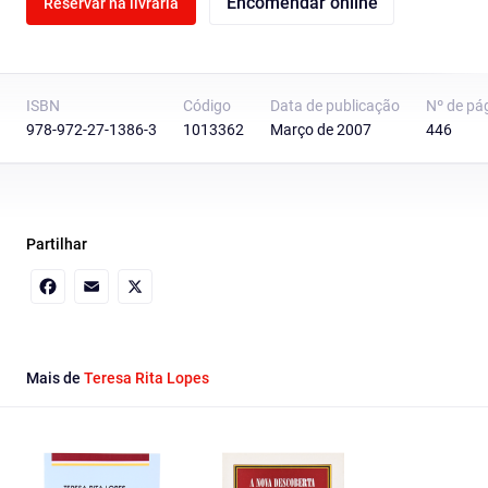
Encomendar online
Reservar na livraria
ISBN
Código
Data de publicação
Nº de pá
978-972-27-1386-3
1013362
Março de 2007
446
Partilhar
Facebook
Email
X
Mais de
Teresa Rita Lopes