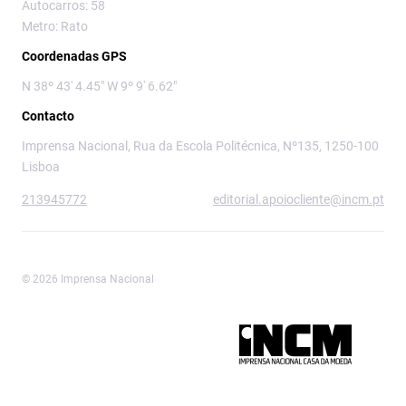
Autocarros: 58
Metro: Rato
Coordenadas GPS
N 38º 43' 4.45" W 9º 9' 6.62"
Contacto
Imprensa Nacional, Rua da Escola Politécnica, Nº135, 1250-100
Lisboa
213945772
editorial.apoiocliente@incm.pt
© 2026 Imprensa Nacional
Imprensa Nacional é a marca editorial da