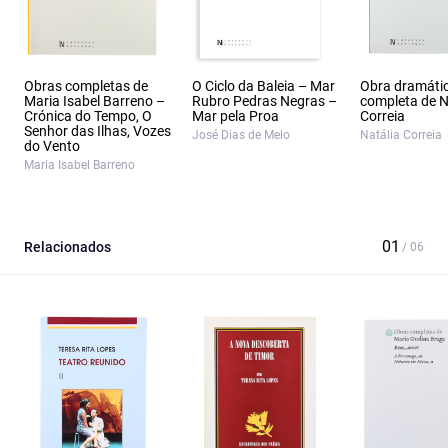
Obras completas de
O Ciclo da Baleia – Mar
Obra dramáti
Maria Isabel Barreno –
Rubro Pedras Negras –
completa de N
Crónica do Tempo, O
Mar pela Proa
Correia
Senhor das Ilhas, Vozes
José Dias de Melo
Natália Correia
do Vento
Maria Isabel Barreno
Relacionados