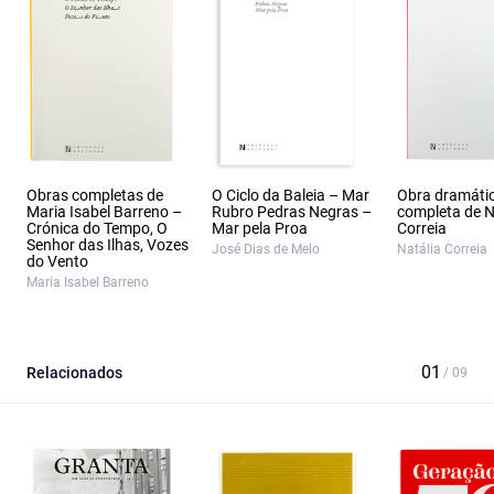
Obras completas de
O Ciclo da Baleia – Mar
Obra dramáti
Maria Isabel Barreno –
Rubro Pedras Negras –
completa de N
Crónica do Tempo, O
Mar pela Proa
Correia
Senhor das Ilhas, Vozes
José Dias de Melo
Natália Correia
do Vento
Maria Isabel Barreno
Relacionados