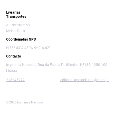
Livrarias
Transportes
Autocarros: 58
Metro: Rato
Coordenadas GPS
N 38º 43' 4.45" W 9º 9' 6.62"
Contacto
Imprensa Nacional, Rua da Escola Politécnica, Nº135, 1250-100
Lisboa
213945772
editorial.apoiocliente@incm.pt
© 2026 Imprensa Nacional