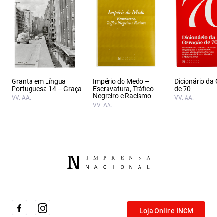
Granta em Língua
Império do Medo –
Dicionário da
Portuguesa 14 – Graça
Escravatura, Tráfico
de 70
Negreiro e Racismo
VV. AA.
VV. AA.
VV. AA.
Loja Online INCM