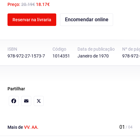
Preço:
20.19€
18.17€
Encomendar online
Reservar na livraria
ISBN
Código
Data de publicação
Nº de pá
978-972-27-1573-7
1014351
Janeiro de 1970
978-972-
Partilhar
Facebook
Email
X
Mais de
VV. AA.