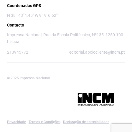
Coordenadas GPS
N 38º 43' 4.45" W 9º 9' 6.62"
Contacto
Imprensa Nacional, Rua da Escola Politécnica, Nº135, 1250-100
Lisboa
213945772
editorial.apoiocliente@incm.pt
© 2026 Imprensa Nacional
Imprensa Nacional é a marca editorial da
Privacidade
Termos e Condições
Declaração de acessibilidade