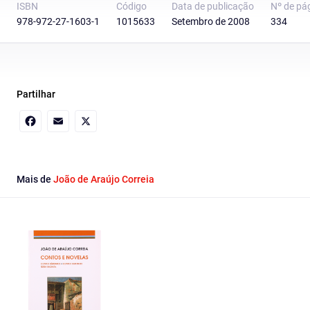
ISBN
Código
Data de publicação
Nº de pá
978-972-27-1603-1
1015633
Setembro de 2008
334
Partilhar
Facebook
Email
X
Mais de
João de Araújo Correia