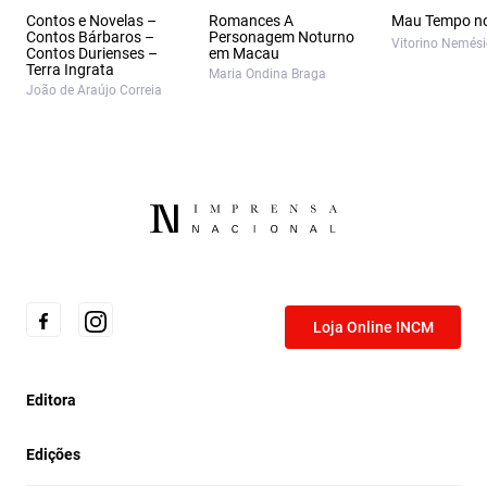
Contos e Novelas –
Romances A
Mau Tempo no
Contos Bárbaros –
Personagem Noturno
Vitorino Nemés
Contos Durienses –
em Macau
Terra Ingrata
Maria Ondina Braga
João de Araújo Correia
Loja Online INCM
Editora
Edições