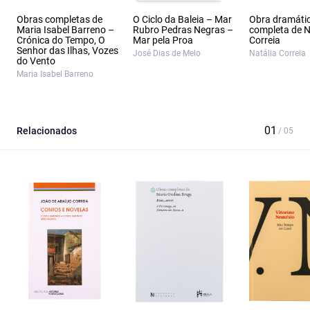
Obras completas de
O Ciclo da Baleia – Mar
Obra dramáti
Maria Isabel Barreno –
Rubro Pedras Negras –
completa de N
Crónica do Tempo, O
Mar pela Proa
Correia
Senhor das Ilhas, Vozes
José Dias de Melo
Natália Correia
do Vento
Maria Isabel Barreno
Relacionados