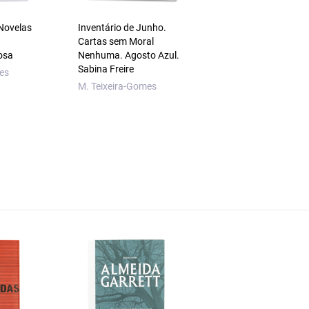
 Novelas
Inventário de Junho.
A Ilha dos Mulatos
Cartas sem Moral
Sergio Raimundo
osa
Nenhuma. Agosto Azul.
Sabina Freire
es
M. Teixeira-Gomes