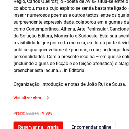
Régio, Carlos Queiroz), o «poeta de Avis» situa-se entr
colaborou, mas a cujo espírito se sentia bastante ligad
inserir numerosos poemas e outros textos, entre os quai
surpreendente expressividade, colaborou em algumas da
como Contemporânea, Athena, Arte Peninsular, Cancionei
da Solução Editora, Momento e Sudoeste. Esta sua aven
a visibilidade que por certo merecia, em larga parte devi
público qualquer volume de poemas, o que, ao longo dos
personalidades. Com a presente recolha – em que se co
(incluindo alguns de ficção e de feição aforística) e ala
preencher esta lacuna.». In Editorial.
Organização, introdução e notas de João Rui de Sousa.
Visualizar obra
Preço:
22.21€
19.99€
Reservar na livraria
Encomendar online