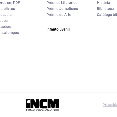
vros em PDF
Prémios Literários
História
diolivros
Prémio Jornalismo
Biblioteca
dcasts
Prémio de Arte
Catálogo bi
deos
tações
Infantojuvenil
assatempos
a editorial da
Privaci