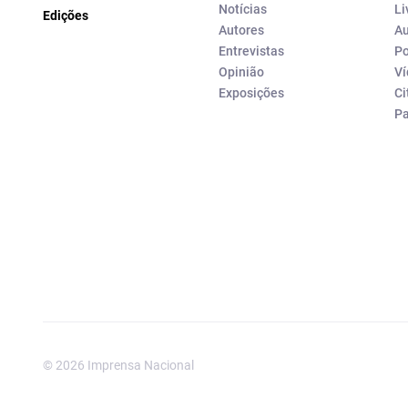
Notícias
Li
Edições
Autores
Au
Entrevistas
Po
Opinião
Ví
Exposições
Ci
P
© 2026 Imprensa Nacional
Imprensa Nacional é a marc