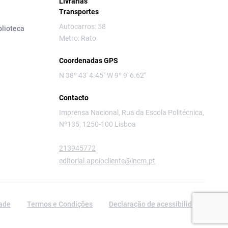
Livrarias
Transportes
Autocarros: 58
blioteca
Metro: Rato
Coordenadas GPS
N 38º 43' 4.45" W 9º 9' 6.62"
Contacto
Imprensa Nacional, Rua da Escola Politécnica,
Nº135, 1250-100 Lisboa
213945772
editorial.apoiocliente@incm.pt
dade
Termos e Condições
Declaração de acessibilidade