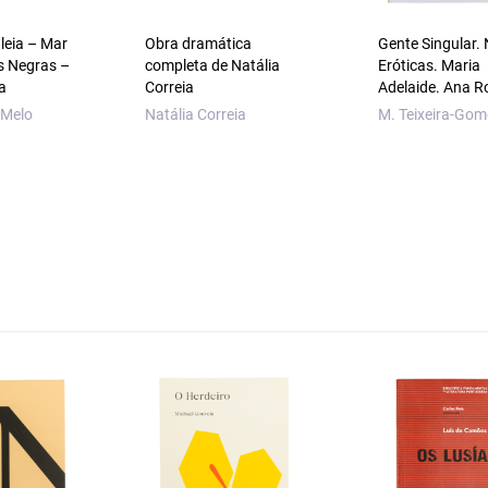
aleia – Mar
Obra dramática
Gente Singular.
s Negras –
completa de Natália
Eróticas. Maria
a
Correia
Adelaide. Ana R
 Melo
Natália Correia
M. Teixeira-Gom