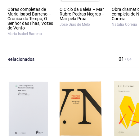
Obras completas de
O Ciclo da Baleia – Mar
Obra dramáti
Maria Isabel Barreno –
Rubro Pedras Negras –
completa de N
Crónica do Tempo, O
Mar pela Proa
Correia
Senhor das Ilhas, Vozes
José Dias de Melo
Natália Correia
do Vento
Maria Isabel Barreno
Relacionados