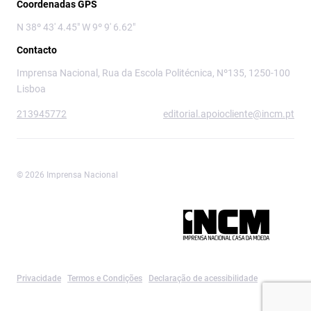
Coordenadas GPS
N 38º 43' 4.45" W 9º 9' 6.62"
Contacto
Imprensa Nacional, Rua da Escola Politécnica, Nº135, 1250-100
Lisboa
213945772
editorial.apoiocliente@incm.pt
© 2026 Imprensa Nacional
Imprensa Nacional é a marca editorial da
Privacidade
Termos e Condições
Declaração de acessibilidade