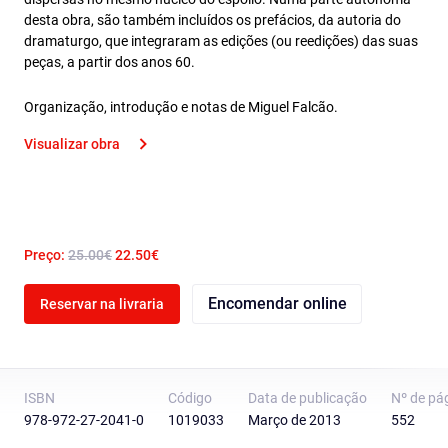
desta obra, são também incluídos os prefácios, da autoria do
dramaturgo, que integraram as edições (ou reedições) das suas
peças, a partir dos anos 60.
Organização, introdução e notas de Miguel Falcão.
Visualizar obra
Preço:
25.00€
22.50€
Encomendar online
Reservar na livraria
ISBN
Código
Data de publicação
Nº de pá
978-972-27-2041-0
1019033
Março de 2013
552