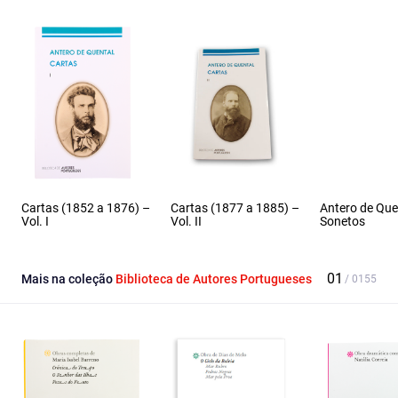
Cartas (1852 a 1876) –
Cartas (1877 a 1885) –
Antero de Que
Vol. I
Vol. II
Sonetos
Mais na coleção
Biblioteca de Autores Portugueses