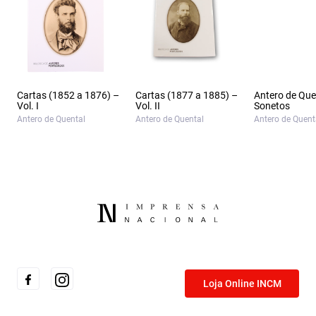
Cartas (1852 a 1876) –
Cartas (1877 a 1885) –
Antero de Que
Vol. I
Vol. II
Sonetos
Antero de Quental
Antero de Quental
Antero de Quent
Loja Online INCM