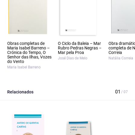
Obras completas de
O Ciclo da Baleia – Mar
Obra dramáti
Maria Isabel Barreno –
Rubro Pedras Negras –
completa de N
Crónica do Tempo, O
Mar pela Proa
Correia
Senhor das Ilhas, Vozes
José Dias de Melo
Natália Correia
do Vento
Maria Isabel Barreno
Relacionados