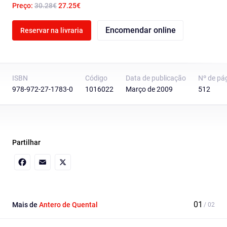
Preço:
30.28€
27.25€
Encomendar online
Reservar na livraria
ISBN
Código
Data de publicação
Nº de pá
978-972-27-1783-0
1016022
Março de 2009
512
Partilhar
Facebook
Email
X
Mais de
Antero de Quental