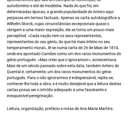
autodomínio e até de modéstia. Nada do que foi, em
determinadas épocas, a grande popularidade de Antero aqui
perpassa em termos factuais. Apenas na carta autobiográfica a
Wilhelm Storck, cujas circunstâncias excepcionais quase o
obrigam a uma maior exposição, ela se torna um pouco mais
perceptível. «Cada nação tem os seus representantes,
representantes do seu génio, do que há mais íntimo no seu
temperamento moral», lê-se numa carta de 26 de Maio de 1874,
onde era apontado Camões como um dos raros monumentos do
génio português. «Mas creio que o ignoramos!», acrescentava.
Mais de um século passado sobre esta data, também Antero de
Quental é, certamente, um dos raros monumentos do génio
português. Para o não ignorarmos é indispensável, repita-se,
conhecer-lhe toda a obra, e é muito desejável que a leitura destas
cartas possa ser o intróito adequado a uma fascinante e
inesquecível peregrinação.
Leitura, organização, prefácio e notas de Ana Maria Martins.