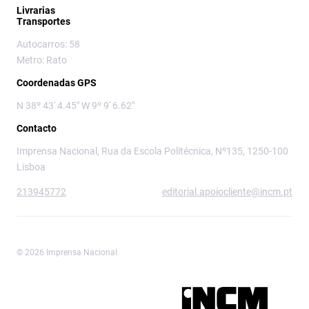
Livrarias
Transportes
Autocarros: 58
Metro: Rato
Coordenadas GPS
N 38º 43' 4.45" W 9º 9' 6.62"
Contacto
Imprensa Nacional, Rua da Escola Politécnica, Nº135, 1250-100
Lisboa
213945772
editorial.apoiocliente@incm.pt
© 2026 Imprensa Nacional
Imprensa Nacional é a marca editorial da