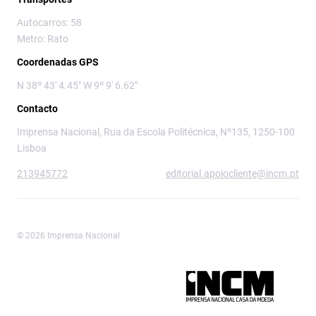
Autocarros: 58
Metro: Rato
Coordenadas GPS
N 38º 43' 4.45" W 9º 9' 6.62"
Contacto
Imprensa Nacional, Rua da Escola Politécnica, Nº135, 1250-100
Lisboa
213945772
editorial.apoiocliente@incm.pt
© 2026 Imprensa Nacional
Imprensa Nacional é a marca editorial da