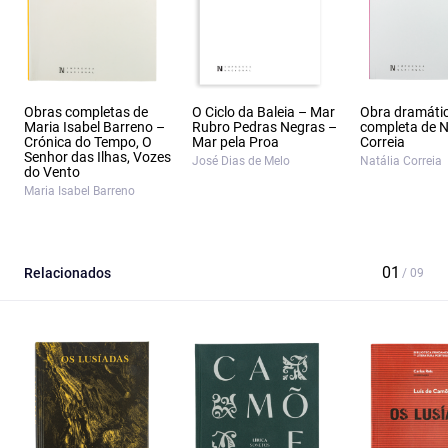
Obras completas de
O Ciclo da Baleia – Mar
Obra dramáti
Maria Isabel Barreno –
Rubro Pedras Negras –
completa de N
Crónica do Tempo, O
Mar pela Proa
Correia
Senhor das Ilhas, Vozes
José Dias de Melo
Natália Correia
do Vento
Maria Isabel Barreno
Relacionados