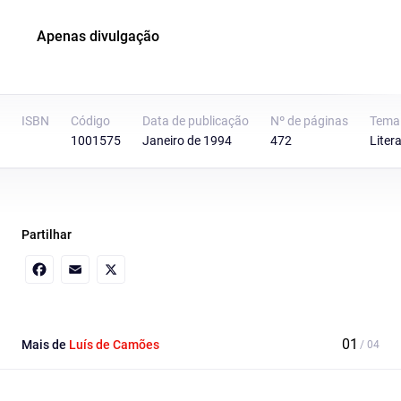
Apenas divulgação
ISBN
Código
Data de publicação
Nº de páginas
Tema
1001575
Janeiro de 1994
472
Liter
Partilhar
Facebook
Email
X
Mais de
Luís de Camões