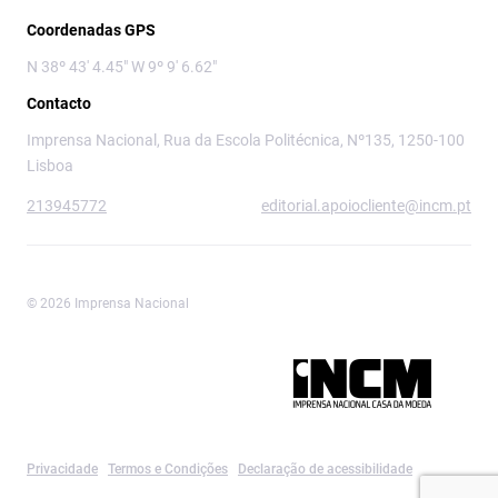
Coordenadas GPS
N 38º 43' 4.45" W 9º 9' 6.62"
Contacto
Imprensa Nacional, Rua da Escola Politécnica, Nº135, 1250-100
Lisboa
213945772
editorial.apoiocliente@incm.pt
© 2026 Imprensa Nacional
Imprensa Nacional é a marca editorial da
Privacidade
Termos e Condições
Declaração de acessibilidade