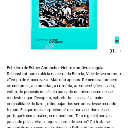
Este livro de Esther Abranches Nobre é um livro singular.
Reconstitui, numa aldeia da serra da Estrela, Vide de seu nome, o
«Tempo de Amocreves». Mas não apenas. Rememora também
os costumes, as romarias, a culinária, as superstições, a vida,
enfim, do principio do século passado no microcosmo desse
modesto lugar. Recupera, sobretudo – e essa é a maior
originalidade do livro -, o linguajar dos serranos desse recuado
tempo. E o que mais surpreende é o sabor vicentino desse
português semiarcaico, semimoderno. Terá o genial ourives
passado pelas feiras daquela corda de serras? Ou trata-se
apenas de um encontro de almas de Esther Abranches com o