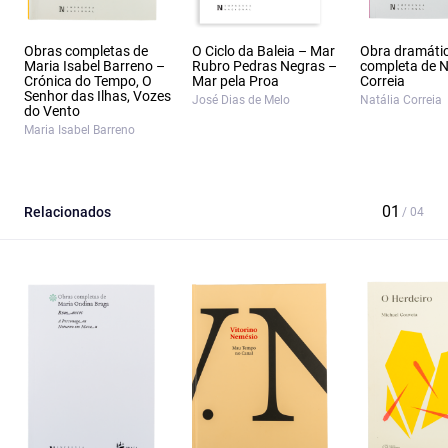
Obras completas de
O Ciclo da Baleia – Mar
Obra dramáti
Maria Isabel Barreno –
Rubro Pedras Negras –
completa de N
Crónica do Tempo, O
Mar pela Proa
Correia
Senhor das Ilhas, Vozes
José Dias de Melo
Natália Correia
do Vento
Maria Isabel Barreno
Relacionados