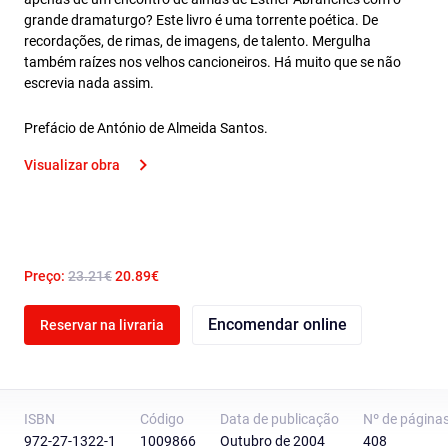
grande dramaturgo? Este livro é uma torrente poética. De
recordações, de rimas, de imagens, de talento. Mergulha
também raízes nos velhos cancioneiros. Há muito que se não
escrevia nada assim.
Prefácio de António de Almeida Santos.
Visualizar obra
Preço:
23.21€
20.89€
Encomendar online
Reservar na livraria
ISBN
Código
Data de publicação
Nº de página
972-27-1322-1
1009866
Outubro de 2004
408