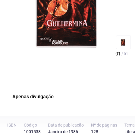
Apenas divulgação
ISBN
Código
Data de publicação
Nº de páginas
Tema
1001538
Janeiro de 1986
128
Liter