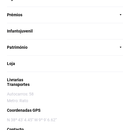
Prémios
Infantojuvenil
Património
Loja
Livrarias
Transportes
Autocarros: 58
Metro: Rato
Coordenadas GPS
N 38º 43' 4.45" W 9º 9' 6.62"
Contacto