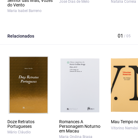
Senhor das Ilhas, Vozes
José Dias de Melo
Natália Correia
do Vento
Maria Isabel Barreno
Relacionados
Doze Retratos
Romances A
Mau Tempo no
Portugueses
Personagem Noturno
Vitorino Nemés
em Macau
Mário Cláudio
Maria Ondina Braga